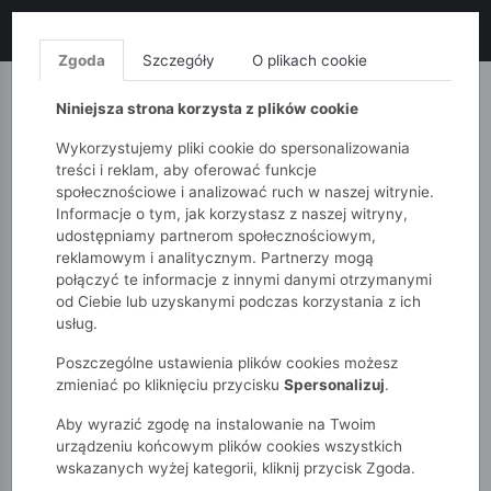
LIKWIDACJA KOLEKCJI!
+ ekstra
-10% z kodem: ALL10
(zakupy
od 120zł) 💣
KUP TERAZ!
Zgoda
Szczegóły
O plikach cookie
MONNARI
QUIOSQUE
FEMESTAGE
Niniejsza strona korzysta z plików cookie
Wykorzystujemy pliki cookie do spersonalizowania
treści i reklam, aby oferować funkcje
społecznościowe i analizować ruch w naszej witrynie.
Informacje o tym, jak korzystasz z naszej witryny,
udostępniamy partnerom społecznościowym,
reklamowym i analitycznym. Partnerzy mogą
połączyć te informacje z innymi danymi otrzymanymi
od Ciebie lub uzyskanymi podczas korzystania z ich
51015kids
Back To School
usług.
Poszczególne ustawienia plików cookies możesz
BACK TO SCHOOL
zmieniać po kliknięciu przycisku
Spersonalizuj
.
Aby wyrazić zgodę na instalowanie na Twoim
POKAŻ FILTRY
urządzeniu końcowym plików cookies wszystkich
wskazanych wyżej kategorii, kliknij przycisk Zgoda.