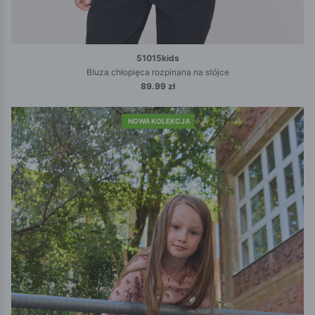
51015kids
Bluza chłopięca rozpinana na stójce
89.99 zł
NOWA KOLEKCJA