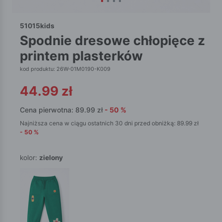
51015kids
spodnie dresowe chłopięce z
printem plasterków
kod produktu: 26W-01M0190-K009
44.99
zł
Cena pierwotna:
89.99
zł
-
50
%
Najniższa cena w ciągu ostatnich 30 dni przed obniżką:
89.99
zł
-
50
%
kolor:
zielony