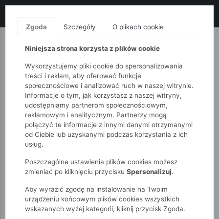
LIKWIDACJA KOLEKCJI!
+ ekstra
-10% z kodem: ALL10
(zakupy
od 120zł) 💣
KUP TERAZ!
Zgoda
Szczegóły
O plikach cookie
MONNARI
QUIOSQUE
FEMESTAGE
Niniejsza strona korzysta z plików cookie
Wykorzystujemy pliki cookie do spersonalizowania
treści i reklam, aby oferować funkcje
społecznościowe i analizować ruch w naszej witrynie.
Informacje o tym, jak korzystasz z naszej witryny,
udostępniamy partnerom społecznościowym,
reklamowym i analitycznym. Partnerzy mogą
połączyć te informacje z innymi danymi otrzymanymi
od Ciebie lub uzyskanymi podczas korzystania z ich
51015kids
Chłopcy 2-7 lat
usług.
Spodnie dresowe chłopięce z printem plasterków
Poszczególne ustawienia plików cookies możesz
zmieniać po kliknięciu przycisku
Spersonalizuj
.
Aby wyrazić zgodę na instalowanie na Twoim
urządzeniu końcowym plików cookies wszystkich
wskazanych wyżej kategorii, kliknij przycisk Zgoda.