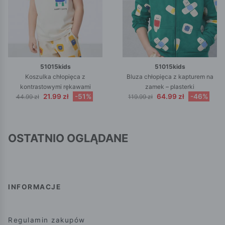
51015kids
51015kids
Koszulka chłopięca z
Bluza chłopięca z kapturem na
kontrastowymi rękawami
zamek – plasterki
21.99 zł
-51%
64.99 zł
-46%
44.99 zł
119.99 zł
OSTATNIO OGLĄDANE
INFORMACJE
Regulamin zakupów