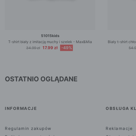
51015kids
T-shirt biały z imitacją muchy i szelek - Max&Mia
Biały t-shirt ch
17.99 zł
-49%
34.99 zł
54.9
OSTATNIO OGLĄDANE
INFORMACJE
OBSŁUGA KL
Regulamin zakupów
Reklamacje