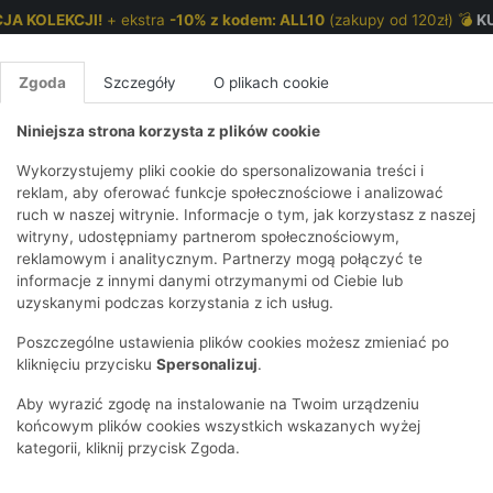
JA KOLEKCJI!
+ ekstra
-10% z kodem: ALL10
(zakupy od 120zł) 💣
K
Zgoda
Szczegóły
O plikach cookie
Niniejsza strona korzysta z plików cookie
NKI 7-12 LAT
CHŁOPCY 2-7 LAT
CHŁOPCY 7-12
Wykorzystujemy pliki cookie do spersonalizowania treści i
reklam, aby oferować funkcje społecznościowe i analizować
ruch w naszej witrynie. Informacje o tym, jak korzystasz z naszej
E
IRTY
KOMPLETY
SPODNIE
T-SHIRTY
BEZRĘKAWN
T-SHIRTY
BEZRĘK
witryny, udostępniamy partnerom społecznościowym,
reklamowym i analitycznym. Partnerzy mogą połączyć te
Y I BLUZY Z
GINSY
SZORTY
KOSZULE
LEGGINSY
ZESTAWY
KOSZULE
SPODNI
informacje z innymi danymi otrzymanymi od Ciebie lub
UREM
DNIE
AKCESORIA
BLUZKI
SPODNIE
SZORTY
BLUZY I B
SPODNI
uzyskanymi podczas korzystania z ich usług.
TRY
SOWE
DRESOWE
KAPTUREM
BIELIZNA
BLUZY I BLUZY Z
AKCESORIA
JEANSY
Poszczególne ustawienia plików cookies możesz zmieniać po
ULE I BLUZKI
NSY
KAPTUREM
JEANSY
SWETRY
SKARPETKI I
KOMPL
CZAPKI, 
kliknięciu przycisku
Spersonalizuj
.
RAJSTOPY
KURTKI
KURTKI
DRESOW
KOMINY
KI
SUKIENKI
Aby wyrazić zgodę na instalowanie na Twoim urządzeniu
OZDOBY DO
SKARPET
CZKI
SPÓDNICZKI
końcowym plików cookies wszystkich wskazanych wyżej
WŁOSÓW
RAJSTO
kategorii, kliknij przycisk Zgoda.
KURTKI
POKAŻ WS
CZAPKI I
OZDOBY
AWNIKI
KAPELUSZE
WŁOSÓ
POKAŻ WSZYSTKIE