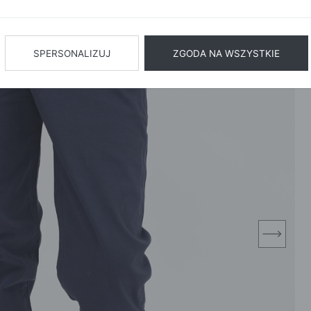
BIŻUTERIA
BIELIZN
AŻ WSZYSTKIE
SPERSONALIZUJ
ZGODA NA WSZYSTKIE
next