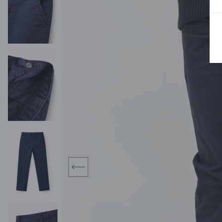
BLUZY
SPODENKI
SWETRY
T-SHIRTY
KOMBINEZONY I
POKAŻ WSZYSTKIE
POK
CZAPKI
KURTKI
SWETRY
SKARPETKI
JEANSY
SZORTY
KOMPLETY
SKARPETY/RAJSTOPY
CZAPKI
KOMPLETY DLA
NIEMOWLAKÓW-
DZIEWCZYNEK
RAMPERSY
prev
POKAŻ WSZYSTKIE