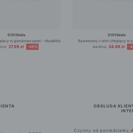
51015kids
51015kids
łopięcy w granatowe paski - Max&Mia
Bawełniany t-shirt chłopięcy w pa
27.99 zł
-49%
24.99 zł
-
9 zł
44.99 zł
IENTA
OBSŁUGA KLIEN
INT
Czynny od poniedziałku d