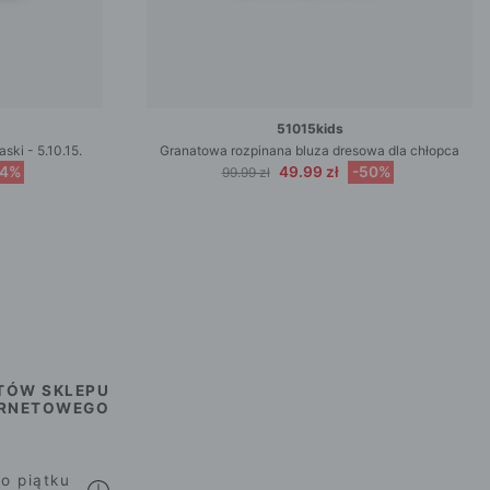
51015kids
ski - 5.10.15.
Granatowa rozpinana bluza dresowa dla chłopca
44%
49.99 zł
-50%
99.99 zł
TÓW SKLEPU
ERNETOWEGO
o piątku