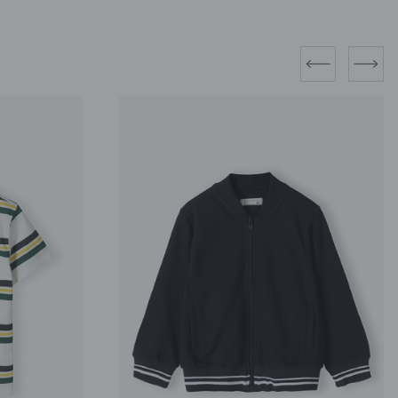
prev
next