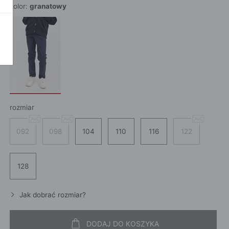
kolor:
granatowy
POKAŻ WSZ
A
rozmiar
092
098
104
110
116
122
128
Jak dobrać rozmiar?
DODAJ DO KOSZYKA