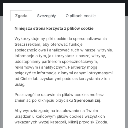
LIKWIDACJA KOLEKCJI!
+ ekstra
-10% z kodem: ALL10
(zakupy
od 120zł) 💣
KUP TERAZ!
Zgoda
Szczegóły
O plikach cookie
MONNARI
QUIOSQUE
FEMESTAGE
Niniejsza strona korzysta z plików cookie
Wykorzystujemy pliki cookie do spersonalizowania
treści i reklam, aby oferować funkcje
społecznościowe i analizować ruch w naszej witrynie.
Informacje o tym, jak korzystasz z naszej witryny,
udostępniamy partnerom społecznościowym,
reklamowym i analitycznym. Partnerzy mogą
połączyć te informacje z innymi danymi otrzymanymi
od Ciebie lub uzyskanymi podczas korzystania z ich
51015kids
Chłopcy 7-12 lat
usług.
Szara bluza chłopięca z kapturem i efektem sprania
Poszczególne ustawienia plików cookies możesz
zmieniać po kliknięciu przycisku
Spersonalizuj
.
Aby wyrazić zgodę na instalowanie na Twoim
urządzeniu końcowym plików cookies wszystkich
wskazanych wyżej kategorii, kliknij przycisk Zgoda.