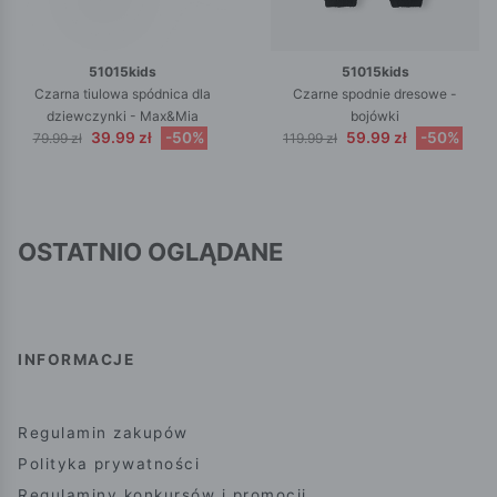
51015kids
51015kids
Czarna tiulowa spódnica dla
Czarne spodnie dresowe -
dziewczynki - Max&Mia
bojówki
39.99 zł
-50%
59.99 zł
-50%
79.99 zł
119.99 zł
OSTATNIO OGLĄDANE
INFORMACJE
Regulamin zakupów
Polityka prywatności
Regulaminy konkursów i promocji