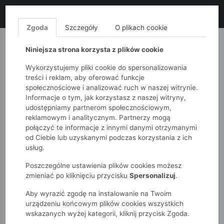
LIKWIDACJA KOLEKCJI!
+ ekstra
-10% z kodem: ALL10
(zakupy
od 120zł) 💣
KUP TERAZ!
Zgoda
Szczegóły
O plikach cookie
MONNARI
QUIOSQUE
FEMESTAGE
Niniejsza strona korzysta z plików cookie
Wykorzystujemy pliki cookie do spersonalizowania
treści i reklam, aby oferować funkcje
społecznościowe i analizować ruch w naszej witrynie.
Informacje o tym, jak korzystasz z naszej witryny,
udostępniamy partnerom społecznościowym,
reklamowym i analitycznym. Partnerzy mogą
połączyć te informacje z innymi danymi otrzymanymi
od Ciebie lub uzyskanymi podczas korzystania z ich
51015kids
Dzieci
usług.
Gumki do włosów z brokatową gwiazdką – czerwony zestaw
Poszczególne ustawienia plików cookies możesz
zmieniać po kliknięciu przycisku
Spersonalizuj
.
Aby wyrazić zgodę na instalowanie na Twoim
urządzeniu końcowym plików cookies wszystkich
wskazanych wyżej kategorii, kliknij przycisk Zgoda.