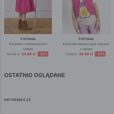
51015kids
51015kids
Sukienka z kołnierzykiem i
Kamizelka dziewczęca wiązana
haftem
z haftem
54.99 zł
-50%
39.99 zł
-50%
109.99 zł
79.99 zł
OSTATNIO OGLĄDANE
INFORMACJE