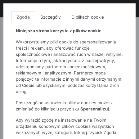
LIKWIDACJA KOLEKCJI!
+ ekstra
-10% z kodem: ALL10
(zakupy
od 120zł) 💣
KUP TERAZ!
Zgoda
Szczegóły
O plikach cookie
MONNARI
QUIOSQUE
FEMESTAGE
Niniejsza strona korzysta z plików cookie
Wykorzystujemy pliki cookie do spersonalizowania
treści i reklam, aby oferować funkcje
społecznościowe i analizować ruch w naszej witrynie.
Informacje o tym, jak korzystasz z naszej witryny,
udostępniamy partnerom społecznościowym,
reklamowym i analitycznym. Partnerzy mogą
połączyć te informacje z innymi danymi otrzymanymi
od Ciebie lub uzyskanymi podczas korzystania z ich
51015kids
Dziewczynki 2-7 lat
usług.
Bluza rozpinana na guziczki z serduszkami
Poszczególne ustawienia plików cookies możesz
zmieniać po kliknięciu przycisku
Spersonalizuj
.
Aby wyrazić zgodę na instalowanie na Twoim
urządzeniu końcowym plików cookies wszystkich
wskazanych wyżej kategorii, kliknij przycisk Zgoda.