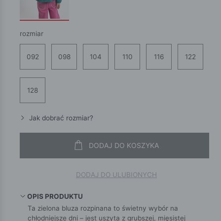
rozmiar
092
098
104
110
116
122
128
Jak dobrać rozmiar?
DODAJ DO KOSZYKA
DODAJ DO ULUBIONYCH
OPIS PRODUKTU
Ta zielona bluza rozpinana to świetny wybór na
chłodniejsze dni – jest uszyta z grubszej, mięsistej