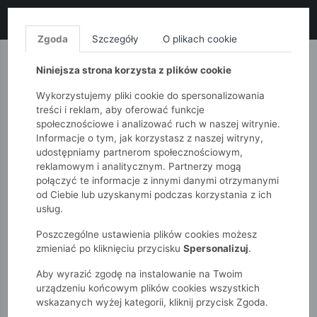
LIKWIDACJA KOLEKCJI!
+ ekstra
-10% z kodem: ALL10
(zakupy
od 120zł) 💣
KUP TERAZ!
Zgoda
Szczegóły
O plikach cookie
MONNARI
QUIOSQUE
FEMESTAGE
Niniejsza strona korzysta z plików cookie
Wykorzystujemy pliki cookie do spersonalizowania
treści i reklam, aby oferować funkcje
społecznościowe i analizować ruch w naszej witrynie.
Informacje o tym, jak korzystasz z naszej witryny,
udostępniamy partnerom społecznościowym,
reklamowym i analitycznym. Partnerzy mogą
połączyć te informacje z innymi danymi otrzymanymi
od Ciebie lub uzyskanymi podczas korzystania z ich
51015kids
Dziewczynki 2-7 lat
usług.
Gumki do włosów tęczowy miś 2-pak
Poszczególne ustawienia plików cookies możesz
zmieniać po kliknięciu przycisku
Spersonalizuj
.
Aby wyrazić zgodę na instalowanie na Twoim
urządzeniu końcowym plików cookies wszystkich
wskazanych wyżej kategorii, kliknij przycisk Zgoda.