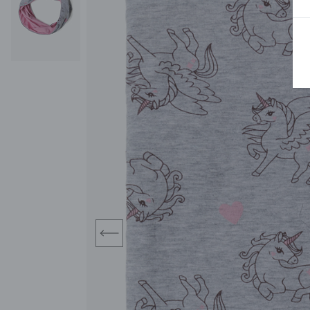
BLUZY
SPODENKI
SWETRY
T-SHIRTY
KOMBINEZONY I
POKAŻ WSZYSTKIE
POK
CZAPKI
KURTKI
SWETRY
SKARPETKI
JEANSY
SZORTY
KOMPLETY
SKARPETY/RAJSTOPY
CZAPKI
KOMPLETY DLA
NIEMOWLAKÓW-
DZIEWCZYNEK
RAMPERSY
prev
POKAŻ WSZYSTKIE