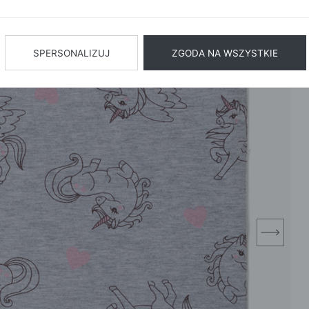
BIŻUTERIA
BIELIZN
AŻ WSZYSTKIE
SPERSONALIZUJ
ZGODA NA WSZYSTKIE
next