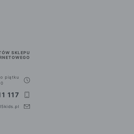
TÓW SKLEPU
ERNETOWEGO
o piątku
00
1 117
5kids.pl