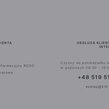
IENTA
OBSŁUGA KLIEN
INT
Czynny od poniedziałku d
nformacyjny RODO
w godzinach 08:00 - 16:
rnetowe
+48 519 51
esklep@5101