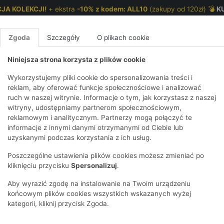
JA KOLEKCJI!
+ ekstra
-10% z kodem: ALL10
(zakupy od 120zł) 💣
K
Zgoda
Szczegóły
O plikach cookie
Niniejsza strona korzysta z plików cookie
NKI 7-12 LAT
CHŁOPCY 2-7 LAT
CHŁOPCY 7-12
Wykorzystujemy pliki cookie do spersonalizowania treści i
reklam, aby oferować funkcje społecznościowe i analizować
ruch w naszej witrynie. Informacje o tym, jak korzystasz z naszej
dnorożce
E
IRTY
KOMPLETY
SPODNIE
T-SHIRTY
BEZRĘKAWN
T-SHIRTY
BEZRĘK
witryny, udostępniamy partnerom społecznościowym,
reklamowym i analitycznym. Partnerzy mogą połączyć te
Y I BLUZY Z
GINSY
SZORTY
KOSZULE
LEGGINSY
ZESTAWY
KOSZULE
SPODNI
informacje z innymi danymi otrzymanymi od Ciebie lub
UREM
DNIE
AKCESORIA
BLUZKI
SPODNIE
SZORTY
BLUZY I B
SPODNI
uzyskanymi podczas korzystania z ich usług.
TRY
SOWE
DRESOWE
KAPTUREM
BIELIZNA
BLUZY I BLUZY Z
AKCESORIA
JEANSY
Poszczególne ustawienia plików cookies możesz zmieniać po
ULE I BLUZKI
NSY
KAPTUREM
JEANSY
SWETRY
SKARPETKI I
KOMPL
CZAPKI, 
kliknięciu przycisku
Spersonalizuj
.
RAJSTOPY
KURTKI
KURTKI
DRESOW
KOMINY
KI
SUKIENKI
Aby wyrazić zgodę na instalowanie na Twoim urządzeniu
OZDOBY DO
SKARPET
CZKI
SPÓDNICZKI
końcowym plików cookies wszystkich wskazanych wyżej
WŁOSÓW
RAJSTO
kategorii, kliknij przycisk Zgoda.
KURTKI
POKAŻ WS
CZAPKI I
OZDOBY
AWNIKI
KAPELUSZE
WŁOSÓ
POKAŻ WSZYSTKIE