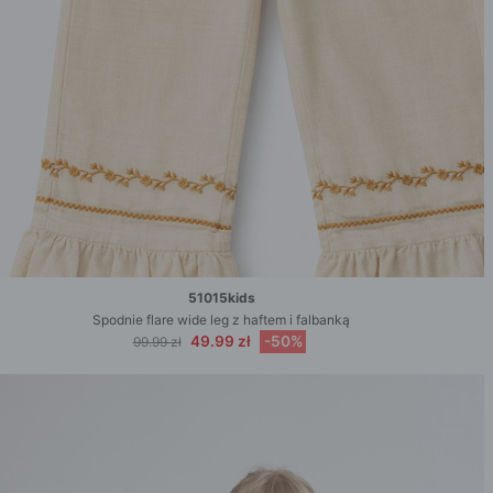
51015kids
Spodnie flare wide leg z haftem i falbanką
49.99 zł
-50%
99.99 zł