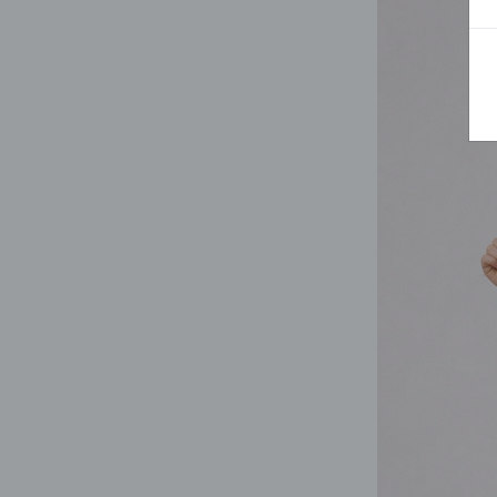
BLUZY
SPODENKI
SWETRY
T-SHIRTY
KOMBINEZONY I
POKAŻ WSZYSTKIE
POK
CZAPKI
KURTKI
SWETRY
SKARPETKI
JEANSY
SZORTY
KOMPLETY
SKARPETY/RAJSTOPY
CZAPKI
KOMPLETY DLA
NIEMOWLAKÓW-
DZIEWCZYNEK
RAMPERSY
POKAŻ WSZYSTKIE