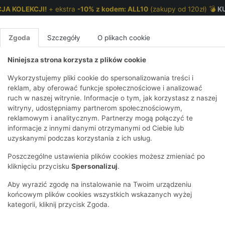
JA KOLEKCJI!
+ ekstra
-10% z kodem: ALL10
(zakupy od 120zł) 💣
K
Zgoda
Szczegóły
O plikach cookie
Niniejsza strona korzysta z plików cookie
NKI 7-12 LAT
CHŁOPCY 2-7 LAT
CHŁOPCY 7-12
Wykorzystujemy pliki cookie do spersonalizowania treści i
reklam, aby oferować funkcje społecznościowe i analizować
ruch w naszej witrynie. Informacje o tym, jak korzystasz z naszej
E
IRTY
KOMPLETY
SPODNIE
T-SHIRTY
BEZRĘKAWN
T-SHIRTY
BEZRĘK
witryny, udostępniamy partnerom społecznościowym,
reklamowym i analitycznym. Partnerzy mogą połączyć te
Y I BLUZY Z
GINSY
SZORTY
KOSZULE
LEGGINSY
ZESTAWY
KOSZULE
SPODNI
informacje z innymi danymi otrzymanymi od Ciebie lub
UREM
DNIE
AKCESORIA
BLUZKI
SPODNIE
SZORTY
BLUZY I B
SPODNI
uzyskanymi podczas korzystania z ich usług.
TRY
SOWE
DRESOWE
KAPTUREM
D EDITION
BIELIZNA
BLUZY I BLUZY Z
AKCESORIA
JEANSY
Poszczególne ustawienia plików cookies możesz zmieniać po
ULE I BLUZKI
NSY
KAPTUREM
JEANSY
SWETRY
SKARPETKI I
KOMPL
CZAPKI, 
kliknięciu przycisku
Spersonalizuj
.
RAJSTOPY
KURTKI
KURTKI
DRESOW
KOMINY
KI
SUKIENKI
ozmiar
Płeć
Cena
Tylko dostępne
Aby wyrazić zgodę na instalowanie na Twoim urządzeniu
OZDOBY DO
SKARPET
CZKI
SPÓDNICZKI
końcowym plików cookies wszystkich wskazanych wyżej
WŁOSÓW
RAJSTO
kategorii, kliknij przycisk Zgoda.
KURTKI
POKAŻ WS
CZAPKI I
OZDOBY
AWNIKI
KAPELUSZE
WŁOSÓ
POKAŻ WSZYSTKIE