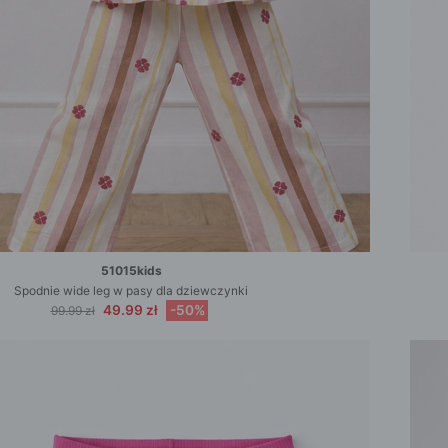
51015kids
Spodnie wide leg w pasy dla dziewczynki
49.99 zł
-50%
99.99 zł