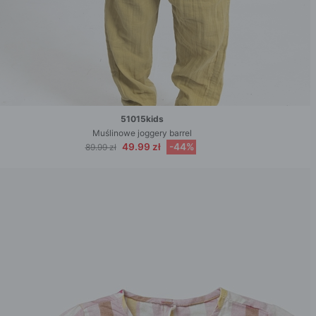
51015kids
Muślinowe joggery barrel
49.99 zł
-44%
89.99 zł