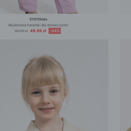
51015kids
Muślinowe haremki dla dziewczynki
49.99 zł
-44%
89.99 zł