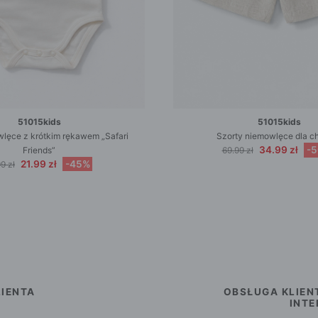
51015kids
51015kids
lęce z krótkim rękawem „Safari
Szorty niemowlęce dla c
34.99 zł
-
Friends”
69.99 zł
21.99 zł
-45%
9 zł
IENTA
OBSŁUGA KLIEN
INT