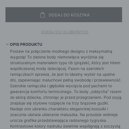
DODAJ DO KOSZYKA
DODAJ DO ULUBIONYCH
OPIS PRODUKTU
Postaw na połączenie modnego designu z maksymalną
wygodą! To zielone body niemowlęce wyróżnia się
strukturalnym materiałem typu rib (prążek), który jest hitem
współczesnej mody dziecięcej. Fason na szerokich
ramiączkach sprawia, że jest to idealny wybór na upalne
dni, zapewniając maluchowi pełną swobodę i przewiewność.
Szerokie ramiączka i głębokie wycięcia pod pachami to
gwarancja komfortu termicznego. To body „oddycha” razem
ze skórą dziecka, chroniąc je przed przegrzaniem. Pod szyją
znajduje się stylowe rozpięcie na trzy brązowe guziki.
Nadaje ono ubranku charakteru eleganckiej koszulki i
znacznie ułatwia ubieranie maluszka. Na przodzie widnieje
urocza grafika przedstawiająca radosnego tygryska.
Kontrastowe kolory nadruku świetnie współgrają z soczystą