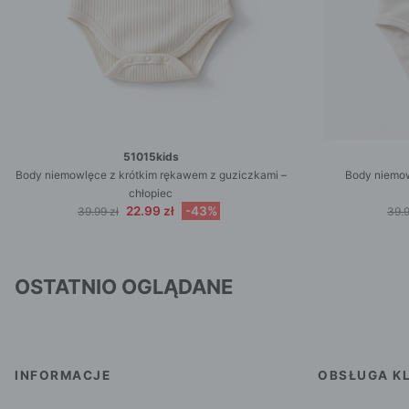
51015kids
Body niemowlęce z krótkim rękawem z guziczkami –
Body niemow
chłopiec
22.99 zł
-43%
39.99 zł
39.9
OSTATNIO OGLĄDANE
INFORMACJE
OBSŁUGA KL