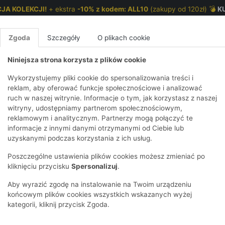
JA KOLEKCJI!
+ ekstra
-10% z kodem: ALL10
(zakupy od 120zł) 💣
K
Zgoda
Szczegóły
O plikach cookie
Niniejsza strona korzysta z plików cookie
NKI 7-12 LAT
CHŁOPCY 2-7 LAT
CHŁOPCY 7-12
Wykorzystujemy pliki cookie do spersonalizowania treści i
reklam, aby oferować funkcje społecznościowe i analizować
ruch w naszej witrynie. Informacje o tym, jak korzystasz z naszej
 ramiączkach z nadrukiem tygryska
E
IRTY
KOMPLETY
SPODNIE
T-SHIRTY
BEZRĘKAWN
T-SHIRTY
BEZRĘK
witryny, udostępniamy partnerom społecznościowym,
reklamowym i analitycznym. Partnerzy mogą połączyć te
Y I BLUZY Z
GINSY
SZORTY
KOSZULE
LEGGINSY
ZESTAWY
KOSZULE
SPODNI
informacje z innymi danymi otrzymanymi od Ciebie lub
UREM
DNIE
AKCESORIA
BLUZKI
SPODNIE
SZORTY
BLUZY I B
SPODNI
uzyskanymi podczas korzystania z ich usług.
TRY
SOWE
DRESOWE
KAPTUREM
BIELIZNA
BLUZY I BLUZY Z
AKCESORIA
JEANSY
Poszczególne ustawienia plików cookies możesz zmieniać po
ULE I BLUZKI
NSY
KAPTUREM
JEANSY
SWETRY
SKARPETKI I
KOMPL
CZAPKI, 
kliknięciu przycisku
Spersonalizuj
.
RAJSTOPY
KURTKI
KURTKI
DRESOW
KOMINY
KI
SUKIENKI
Aby wyrazić zgodę na instalowanie na Twoim urządzeniu
OZDOBY DO
SKARPET
CZKI
SPÓDNICZKI
końcowym plików cookies wszystkich wskazanych wyżej
WŁOSÓW
RAJSTO
kategorii, kliknij przycisk Zgoda.
KURTKI
POKAŻ WS
CZAPKI I
OZDOBY
AWNIKI
KAPELUSZE
WŁOSÓ
POKAŻ WSZYSTKIE