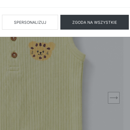
BIŻUTERIA
BIELIZN
AŻ WSZYSTKIE
SPERSONALIZUJ
ZGODA NA WSZYSTKIE
next