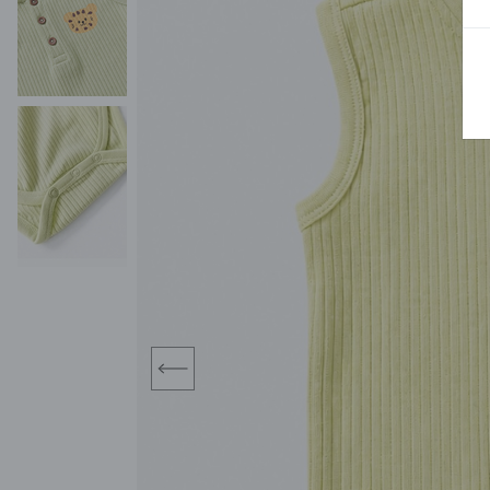
BLUZY
SPODENKI
SWETRY
T-SHIRTY
KOMBINEZONY I
POKAŻ WSZYSTKIE
POK
CZAPKI
KURTKI
SWETRY
SKARPETKI
JEANSY
SZORTY
KOMPLETY
SKARPETY/RAJSTOPY
CZAPKI
KOMPLETY DLA
NIEMOWLAKÓW-
DZIEWCZYNEK
RAMPERSY
prev
POKAŻ WSZYSTKIE