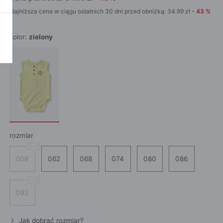
POKAŻ WSZ
Najniższa cena w ciągu ostatnich 30 dni przed obniżką:
34.99
zł
-
43
%
A
kolor:
zielony
rozmiar
056
062
068
074
080
086
092
Jak dobrać rozmiar?