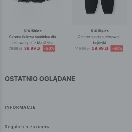
51015kids
51015kids
Czarna tiulowa spódnica dla
Czarne spodnie dresowe -
dziewczynki - Max&Mia
bojówki
39.99 zł
-50%
59.99 zł
-50%
79.99 zł
119.99 zł
OSTATNIO OGLĄDANE
INFORMACJE
Regulamin zakupów