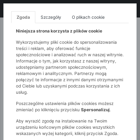
LIKWIDACJA KOLEKCJI!
+ ekstra
-10% z kodem: ALL10
(zakupy
od 120zł) 💣
KUP TERAZ!
Zgoda
Szczegóły
O plikach cookie
MONNARI
QUIOSQUE
FEMESTAGE
Niniejsza strona korzysta z plików cookie
Wykorzystujemy pliki cookie do spersonalizowania
treści i reklam, aby oferować funkcje
społecznościowe i analizować ruch w naszej witrynie.
Informacje o tym, jak korzystasz z naszej witryny,
udostępniamy partnerom społecznościowym,
reklamowym i analitycznym. Partnerzy mogą
połączyć te informacje z innymi danymi otrzymanymi
od Ciebie lub uzyskanymi podczas korzystania z ich
51015kids
Niemowlak
Dziewczynki
usług.
Biała bluzka dziewczęca z haftowanym kołnierzykiem.
Poszczególne ustawienia plików cookies możesz
zmieniać po kliknięciu przycisku
Spersonalizuj
.
Aby wyrazić zgodę na instalowanie na Twoim
urządzeniu końcowym plików cookies wszystkich
wskazanych wyżej kategorii, kliknij przycisk Zgoda.