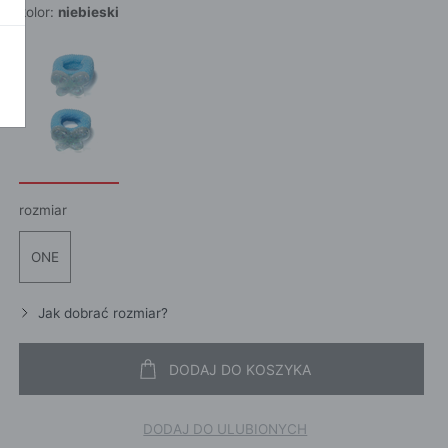
kolor:
niebieski
POKAŻ WSZ
A
rozmiar
ONE
Jak dobrać rozmiar?
DODAJ DO KOSZYKA
DODAJ DO ULUBIONYCH