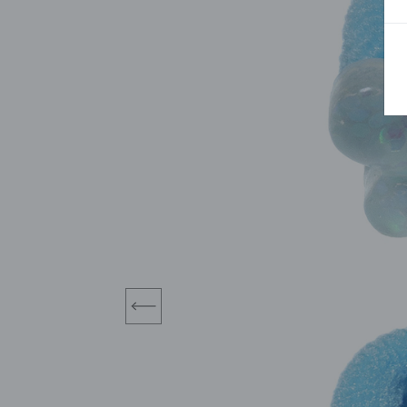
BLUZY
SPODENKI
SWETRY
T-SHIRTY
KOMBINEZONY I
POKAŻ WSZYSTKIE
POK
CZAPKI
KURTKI
SWETRY
SKARPETKI
JEANSY
SZORTY
KOMPLETY
SKARPETY/RAJSTOPY
CZAPKI
KOMPLETY DLA
NIEMOWLAKÓW-
DZIEWCZYNEK
RAMPERSY
prev
POKAŻ WSZYSTKIE