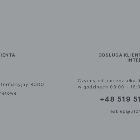
IENTA
OBSŁUGA KLIEN
INT
Czynny od poniedziałku d
nformacyjny RODO
w godzinach 08:00 - 16:
rnetowe
+48 519 51
esklep@5101