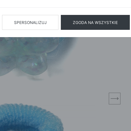
BIŻUTERIA
BIELIZN
AŻ WSZYSTKIE
SPERSONALIZUJ
ZGODA NA WSZYSTKIE
next