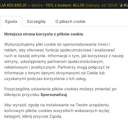
JA KOLEKCJI!
+ ekstra
-10% z kodem: ALL10
(zakupy od 120zł) 💣
K
Zgoda
Szczegóły
O plikach cookie
Niniejsza strona korzysta z plików cookie
NKI 7-12 LAT
CHŁOPCY 2-7 LAT
CHŁOPCY 7-12
Wykorzystujemy pliki cookie do spersonalizowania treści i
reklam, aby oferować funkcje społecznościowe i analizować
ruch w naszej witrynie. Informacje o tym, jak korzystasz z naszej
ów z motylkami
E
IRTY
KOMPLETY
SPODNIE
T-SHIRTY
BEZRĘKAWN
T-SHIRTY
BEZRĘK
witryny, udostępniamy partnerom społecznościowym,
reklamowym i analitycznym. Partnerzy mogą połączyć te
Y I BLUZY Z
GINSY
SZORTY
KOSZULE
LEGGINSY
ZESTAWY
KOSZULE
SPODNI
informacje z innymi danymi otrzymanymi od Ciebie lub
UREM
DNIE
AKCESORIA
BLUZKI
SPODNIE
SZORTY
BLUZY I B
SPODNI
uzyskanymi podczas korzystania z ich usług.
TRY
SOWE
DRESOWE
KAPTUREM
BIELIZNA
BLUZY I BLUZY Z
AKCESORIA
JEANSY
Poszczególne ustawienia plików cookies możesz zmieniać po
ULE I BLUZKI
NSY
KAPTUREM
JEANSY
SWETRY
SKARPETKI I
KOMPL
CZAPKI, 
kliknięciu przycisku
Spersonalizuj
.
RAJSTOPY
KURTKI
KURTKI
DRESOW
KOMINY
KI
SUKIENKI
Aby wyrazić zgodę na instalowanie na Twoim urządzeniu
OZDOBY DO
SKARPET
CZKI
SPÓDNICZKI
końcowym plików cookies wszystkich wskazanych wyżej
WŁOSÓW
RAJSTO
kategorii, kliknij przycisk Zgoda.
KURTKI
POKAŻ WS
CZAPKI I
OZDOBY
AWNIKI
KAPELUSZE
WŁOSÓ
POKAŻ WSZYSTKIE