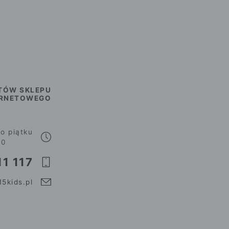
TÓW SKLEPU
ERNETOWEGO
o piątku
00
1 117
5kids.pl