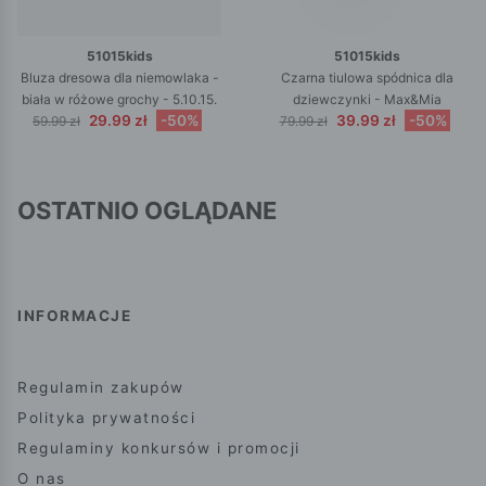
51015kids
51015kids
Bluza dresowa dla niemowlaka -
Czarna tiulowa spódnica dla
biała w różowe grochy - 5.10.15.
dziewczynki - Max&Mia
29.99 zł
-50%
39.99 zł
-50%
59.99 zł
79.99 zł
OSTATNIO OGLĄDANE
INFORMACJE
Regulamin zakupów
Polityka prywatności
Regulaminy konkursów i promocji
O nas