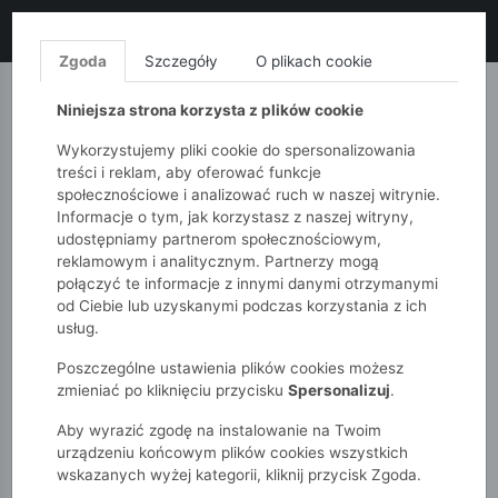
LIKWIDACJA KOLEKCJI!
+ ekstra
-10% z kodem: ALL10
(zakupy
od 120zł) 💣
KUP TERAZ!
Zgoda
Szczegóły
O plikach cookie
MONNARI
QUIOSQUE
FEMESTAGE
Niniejsza strona korzysta z plików cookie
Wykorzystujemy pliki cookie do spersonalizowania
treści i reklam, aby oferować funkcje
społecznościowe i analizować ruch w naszej witrynie.
Informacje o tym, jak korzystasz z naszej witryny,
udostępniamy partnerom społecznościowym,
reklamowym i analitycznym. Partnerzy mogą
połączyć te informacje z innymi danymi otrzymanymi
od Ciebie lub uzyskanymi podczas korzystania z ich
51015kids
Niemowlak
Chłopcy
usług.
Krótkie body-pajacyk niemowlęcy
Poszczególne ustawienia plików cookies możesz
zmieniać po kliknięciu przycisku
Spersonalizuj
.
Aby wyrazić zgodę na instalowanie na Twoim
urządzeniu końcowym plików cookies wszystkich
wskazanych wyżej kategorii, kliknij przycisk Zgoda.