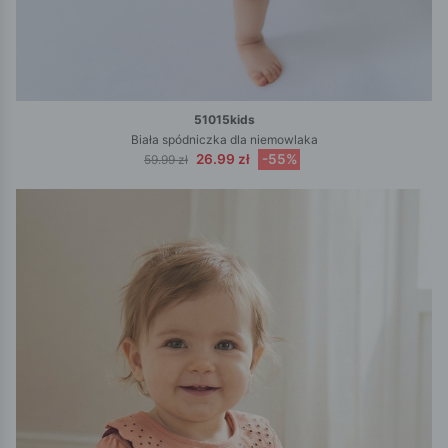
51015kids
Biała spódniczka dla niemowlaka
26.99 zł
-55%
59.99 zł