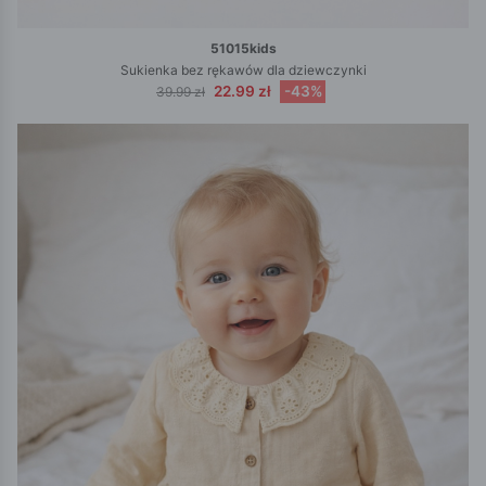
51015kids
Sukienka bez rękawów dla dziewczynki
22.99 zł
-43%
39.99 zł