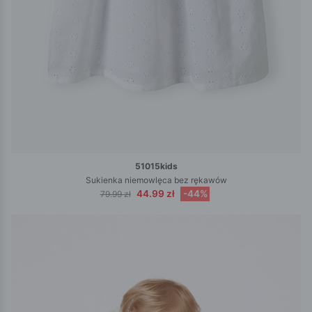
51015kids
Sukienka niemowlęca bez rękawów
44.99 zł
-44%
79.99 zł