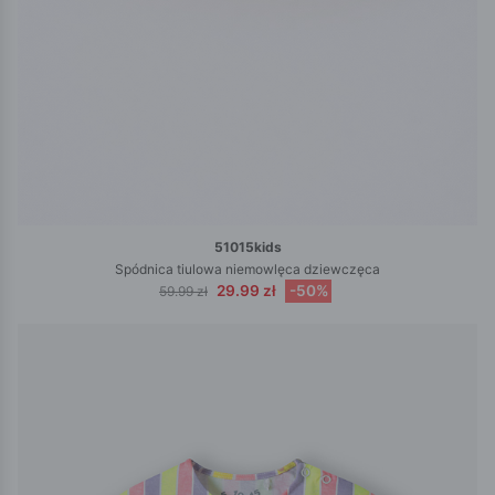
51015kids
Spódnica tiulowa niemowlęca dziewczęca
29.99 zł
-50%
59.99 zł