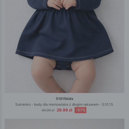
51015kids
Sukienko - body dla niemowlaka z długim rękawem - 5.10.15.
29.99 zł
-57%
69.99 zł