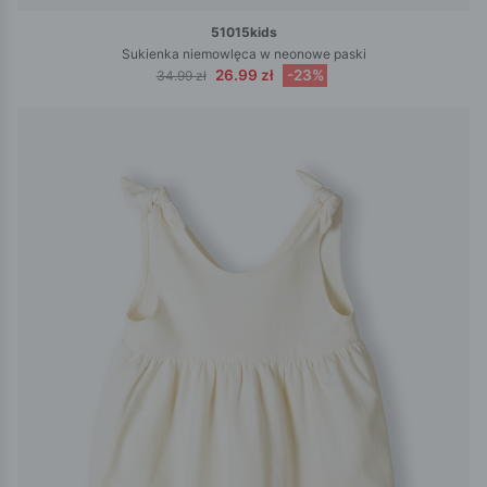
51015kids
Sukienka niemowlęca w neonowe paski
26.99 zł
-23%
34.99 zł