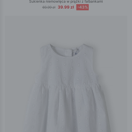
Sukienka niemowlęca w prążki z falbankami
39.99 zł
-43%
69.99 zł