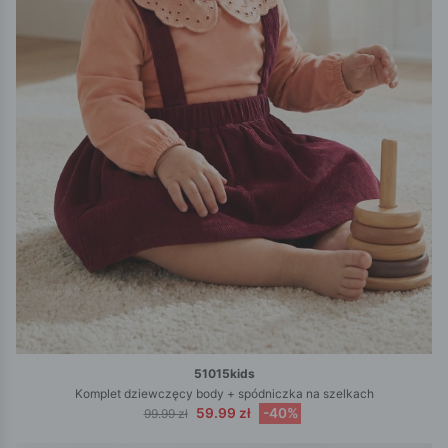
51015kids
Komplet dziewczęcy body + spódniczka na szelkach
59.99 zł
-40%
99.99 zł