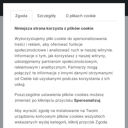
LIKWIDACJA KOLEKCJI!
+ ekstra
-10% z kodem: ALL10
(zakupy
od 120zł) 💣
KUP TERAZ!
Zgoda
Szczegóły
O plikach cookie
MONNARI
QUIOSQUE
FEMESTAGE
Niniejsza strona korzysta z plików cookie
Wykorzystujemy pliki cookie do spersonalizowania
treści i reklam, aby oferować funkcje
społecznościowe i analizować ruch w naszej witrynie.
Informacje o tym, jak korzystasz z naszej witryny,
udostępniamy partnerom społecznościowym,
reklamowym i analitycznym. Partnerzy mogą
połączyć te informacje z innymi danymi otrzymanymi
od Ciebie lub uzyskanymi podczas korzystania z ich
51015kids
Niemowlak
Dziewczynki
usług.
Sukienki i spódniczki
Poszczególne ustawienia plików cookies możesz
zmieniać po kliknięciu przycisku
Spersonalizuj
.
SUKIENKI I SPÓDNICZKI
Aby wyrazić zgodę na instalowanie na Twoim
urządzeniu końcowym plików cookies wszystkich
wskazanych wyżej kategorii, kliknij przycisk Zgoda.
POKAŻ FILTRY