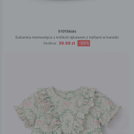
51015kids
Sukienka niemowlęca z krótkim rękawem z haftami w kwiatki
39.99 zł
-50%
79.99 zł