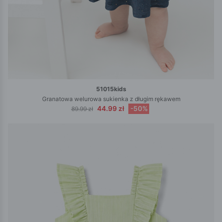
51015kids
Granatowa welurowa sukienka z długim rękawem
44.99 zł
-50%
89.99 zł