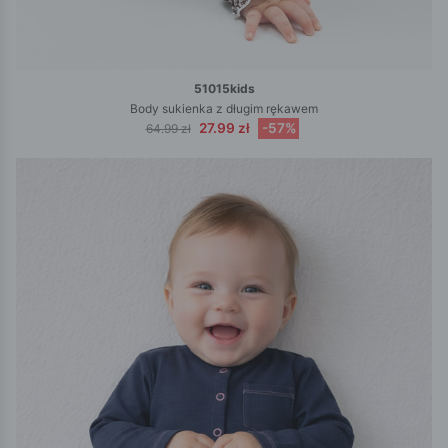
51015kids
Body sukienka z długim rękawem
27.99 zł
-57%
64.99 zł