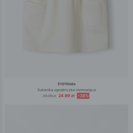
51015kids
Sukienka ogrodniczka niemowlęca
24.99 zł
-38%
39.99 zł