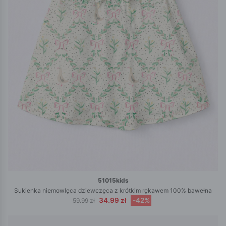
51015kids
Sukienka niemowlęca dziewczęca z krótkim rękawem 100% bawełna
34.99 zł
-42%
59.99 zł