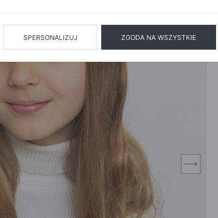
BIŻUTERIA
BIELIZN
AŻ WSZYSTKIE
SPERSONALIZUJ
ZGODA NA WSZYSTKIE
next