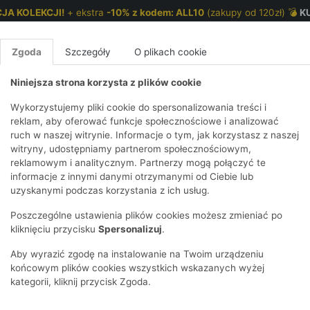
JA KOLEKCJI!
+ ekstra
-10% z kodem: ALL10
(zakupy od 120zł) 💣
K
Zgoda
Szczegóły
O plikach cookie
Niniejsza strona korzysta z plików cookie
NKI 7-12 LAT
CHŁOPCY 2-7 LAT
CHŁOPCY 7-12
Wykorzystujemy pliki cookie do spersonalizowania treści i
reklam, aby oferować funkcje społecznościowe i analizować
ruch w naszej witrynie. Informacje o tym, jak korzystasz z naszej
aszkiem - różowa
E
IRTY
KOMPLETY
SPODNIE
T-SHIRTY
BEZRĘKAWN
T-SHIRTY
BEZRĘK
witryny, udostępniamy partnerom społecznościowym,
reklamowym i analitycznym. Partnerzy mogą połączyć te
Y I BLUZY Z
GINSY
SZORTY
KOSZULE
LEGGINSY
ZESTAWY
KOSZULE
SPODNI
informacje z innymi danymi otrzymanymi od Ciebie lub
UREM
DNIE
AKCESORIA
BLUZKI
SPODNIE
SZORTY
BLUZY I B
SPODNI
uzyskanymi podczas korzystania z ich usług.
TRY
SOWE
DRESOWE
KAPTUREM
BIELIZNA
BLUZY I BLUZY Z
AKCESORIA
JEANSY
Poszczególne ustawienia plików cookies możesz zmieniać po
ULE I BLUZKI
NSY
KAPTUREM
JEANSY
SWETRY
SKARPETKI I
KOMPL
CZAPKI, 
kliknięciu przycisku
Spersonalizuj
.
RAJSTOPY
KURTKI
KURTKI
DRESOW
KOMINY
KI
SUKIENKI
Aby wyrazić zgodę na instalowanie na Twoim urządzeniu
OZDOBY DO
SKARPET
CZKI
SPÓDNICZKI
końcowym plików cookies wszystkich wskazanych wyżej
WŁOSÓW
RAJSTO
kategorii, kliknij przycisk Zgoda.
KURTKI
POKAŻ WS
CZAPKI I
OZDOBY
AWNIKI
KAPELUSZE
WŁOSÓ
POKAŻ WSZYSTKIE