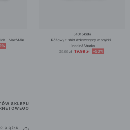
51015kids
zelek - Max&Mia
Różowy t-shirt dziewczęcy w prążki -
9%
Lincoln&Sharks
19.99 zł
-50%
39.99 zł
TÓW SKLEPU
ERNETOWEGO
o piątku