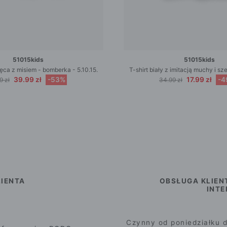
51015kids
51015kids
ca z misiem - bomberka - 5.10.15.
T-shirt biały z imitacją muchy i s
39.99 zł
-53%
17.99 zł
-4
9 zł
34.99 zł
IENTA
OBSŁUGA KLIEN
INT
Czynny od poniedziałku d