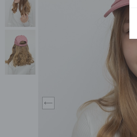
BLUZY
SPODENKI
SWETRY
T-SHIRTY
KOMBINEZONY I
POKAŻ WSZYSTKIE
POK
CZAPKI
KURTKI
SWETRY
SKARPETKI
JEANSY
SZORTY
KOMPLETY
SKARPETY/RAJSTOPY
CZAPKI
KOMPLETY DLA
NIEMOWLAKÓW-
DZIEWCZYNEK
RAMPERSY
prev
POKAŻ WSZYSTKIE