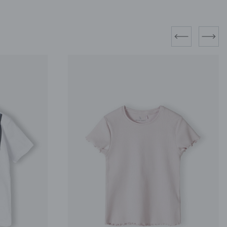
prev
next