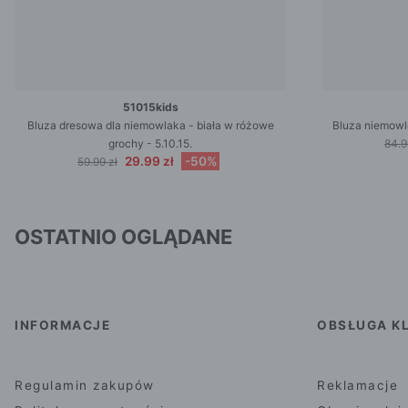
51015kids
Bluza dresowa dla niemowlaka - biała w różowe
Bluza niemowlę
grochy - 5.10.15.
84.9
29.99 zł
-50%
59.99 zł
OSTATNIO OGLĄDANE
INFORMACJE
OBSŁUGA KL
Regulamin zakupów
Reklamacje