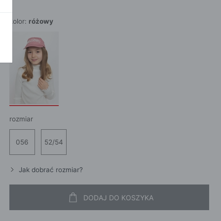
POKAŻ WSZ
A
kolor:
różowy
rozmiar
056
52/54
Jak dobrać rozmiar?
DODAJ DO KOSZYKA