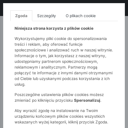
LIKWIDACJA KOLEKCJI!
+ ekstra
-10% z kodem: ALL10
(zakupy
od 120zł) 💣
KUP TERAZ!
Zgoda
Szczegóły
O plikach cookie
MONNARI
QUIOSQUE
FEMESTAGE
Niniejsza strona korzysta z plików cookie
Wykorzystujemy pliki cookie do spersonalizowania
treści i reklam, aby oferować funkcje
społecznościowe i analizować ruch w naszej witrynie.
Informacje o tym, jak korzystasz z naszej witryny,
udostępniamy partnerom społecznościowym,
reklamowym i analitycznym. Partnerzy mogą
połączyć te informacje z innymi danymi otrzymanymi
od Ciebie lub uzyskanymi podczas korzystania z ich
51015kids
Akcesoria
3-pak skarpet dla chłopca
usług.
Poszczególne ustawienia plików cookies możesz
zmieniać po kliknięciu przycisku
Spersonalizuj
.
Aby wyrazić zgodę na instalowanie na Twoim
urządzeniu końcowym plików cookies wszystkich
wskazanych wyżej kategorii, kliknij przycisk Zgoda.