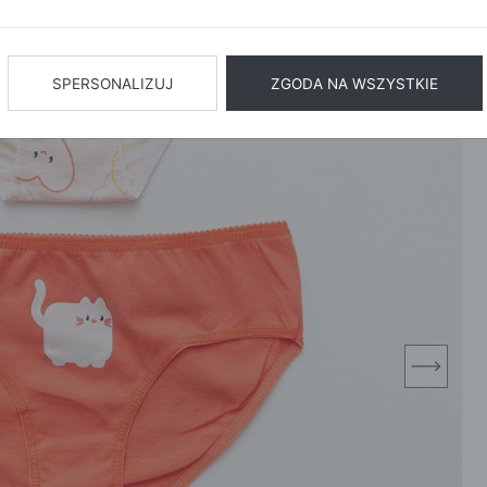
BIŻUTERIA
BIELIZN
AŻ WSZYSTKIE
SPERSONALIZUJ
ZGODA NA WSZYSTKIE
next