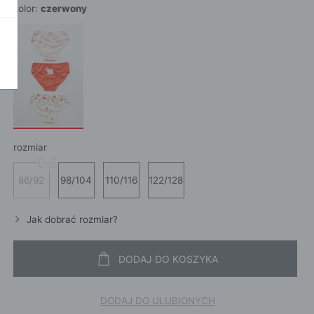
kolor:
czerwony
POKAŻ WSZ
A
rozmiar
86/92
98/104
110/116
122/128
Jak dobrać rozmiar?
DODAJ DO KOSZYKA
DODAJ DO ULUBIONYCH