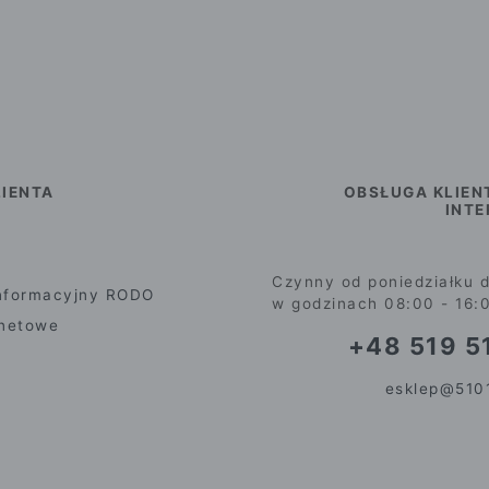
IENTA
OBSŁUGA KLIEN
INT
Czynny od poniedziałku d
nformacyjny RODO
w godzinach 08:00 - 16:
rnetowe
+48 519 51
esklep@5101