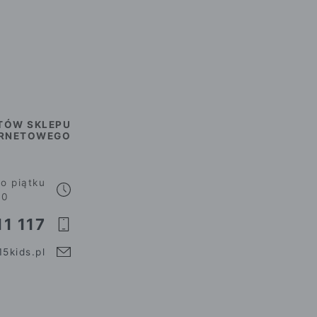
TÓW SKLEPU
ERNETOWEGO
o piątku
00
1 117
5kids.pl