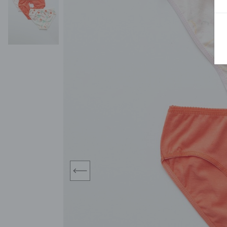
BLUZY
SPODENKI
SWETRY
T-SHIRTY
KOMBINEZONY I
POKAŻ WSZYSTKIE
POK
CZAPKI
KURTKI
SWETRY
SKARPETKI
JEANSY
SZORTY
KOMPLETY
SKARPETY/RAJSTOPY
CZAPKI
KOMPLETY DLA
NIEMOWLAKÓW-
DZIEWCZYNEK
RAMPERSY
prev
POKAŻ WSZYSTKIE