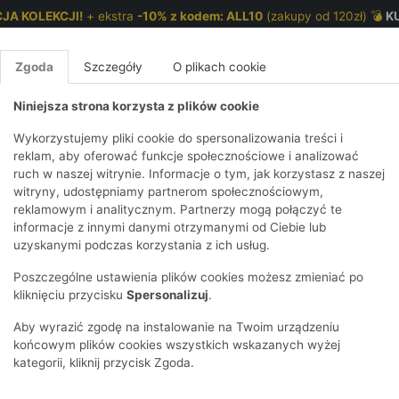
JA KOLEKCJI!
+ ekstra
-10% z kodem: ALL10
(zakupy od 120zł) 💣
K
Zgoda
Szczegóły
O plikach cookie
Niniejsza strona korzysta z plików cookie
NKI 7-12 LAT
CHŁOPCY 2-7 LAT
CHŁOPCY 7-12
Wykorzystujemy pliki cookie do spersonalizowania treści i
reklam, aby oferować funkcje społecznościowe i analizować
ruch w naszej witrynie. Informacje o tym, jak korzystasz z naszej
E
IRTY
KOMPLETY
SPODNIE
T-SHIRTY
BEZRĘKAWN
T-SHIRTY
BEZRĘK
witryny, udostępniamy partnerom społecznościowym,
reklamowym i analitycznym. Partnerzy mogą połączyć te
Y I BLUZY Z
GINSY
SZORTY
KOSZULE
LEGGINSY
ZESTAWY
KOSZULE
SPODNI
informacje z innymi danymi otrzymanymi od Ciebie lub
UREM
DNIE
AKCESORIA
BLUZKI
SPODNIE
SZORTY
BLUZY I B
SPODNI
uzyskanymi podczas korzystania z ich usług.
TRY
SOWE
DRESOWE
KAPTUREM
BIELIZNA
BLUZY I BLUZY Z
AKCESORIA
JEANSY
Poszczególne ustawienia plików cookies możesz zmieniać po
ULE I BLUZKI
NSY
KAPTUREM
JEANSY
SWETRY
SKARPETKI I
KOMPL
CZAPKI, 
kliknięciu przycisku
Spersonalizuj
.
RAJSTOPY
KURTKI
KURTKI
DRESOW
KOMINY
KI
SUKIENKI
Aby wyrazić zgodę na instalowanie na Twoim urządzeniu
OZDOBY DO
SKARPET
CZKI
SPÓDNICZKI
końcowym plików cookies wszystkich wskazanych wyżej
WŁOSÓW
RAJSTO
kategorii, kliknij przycisk Zgoda.
KURTKI
POKAŻ WS
CZAPKI I
OZDOBY
AWNIKI
KAPELUSZE
WŁOSÓ
POKAŻ WSZYSTKIE