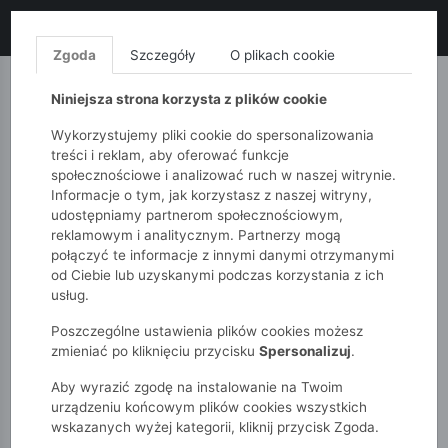
LIKWIDACJA KOLEKCJI!
+ ekstra
-10% z kodem: ALL10
(zakupy
od 120zł) 💣
KUP TERAZ!
Zgoda
Szczegóły
O plikach cookie
MONNARI
QUIOSQUE
FEMESTAGE
Niniejsza strona korzysta z plików cookie
Wykorzystujemy pliki cookie do spersonalizowania
treści i reklam, aby oferować funkcje
społecznościowe i analizować ruch w naszej witrynie.
Informacje o tym, jak korzystasz z naszej witryny,
udostępniamy partnerom społecznościowym,
reklamowym i analitycznym. Partnerzy mogą
połączyć te informacje z innymi danymi otrzymanymi
od Ciebie lub uzyskanymi podczas korzystania z ich
51015kids
Akcesoria
Bielizna
usług.
Bokserki chłopięce 3-pak – kolorowe.
Poszczególne ustawienia plików cookies możesz
zmieniać po kliknięciu przycisku
Spersonalizuj
.
Aby wyrazić zgodę na instalowanie na Twoim
urządzeniu końcowym plików cookies wszystkich
wskazanych wyżej kategorii, kliknij przycisk Zgoda.