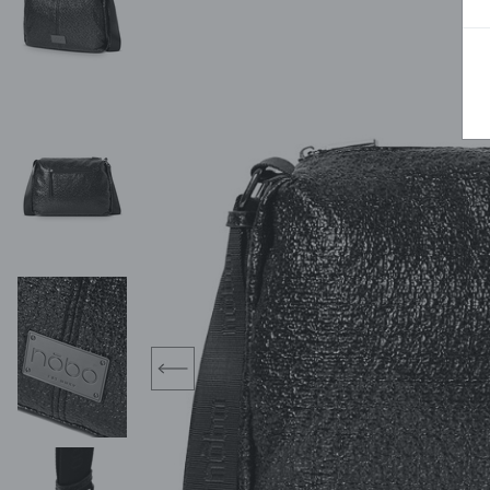
BLUZY
SPODENKI
SWETRY
T-SHIRTY
KOMBINEZONY I
POKAŻ WSZYSTKIE
POK
CZAPKI
KURTKI
SWETRY
SKARPETKI
JEANSY
SZORTY
KOMPLETY
SKARPETY/RAJSTOPY
CZAPKI
KOMPLETY DLA
NIEMOWLAKÓW-
DZIEWCZYNEK
RAMPERSY
prev
POKAŻ WSZYSTKIE