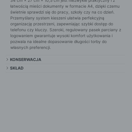
34 cm × 27 cm × 10,5 cm jest niezwykle praktyczny i z
łatwością mieści dokumenty w formacie A4, dzięki czemu
świetnie sprawdzi się do pracy, szkoły czy na co dzień.
Przemyślany system kieszeni ułatwia perfekcyjną
organizację przestrzeni, zapewniając szybki dostęp do
telefonu czy kluczy. Szeroki, regulowany pasek parciany z
logowaniem gwarantuje wysoki komfort użytkowania i
pozwala na idealne dopasowanie długości torby do
własnych preferencji.
KONSERWACJA
SKŁAD