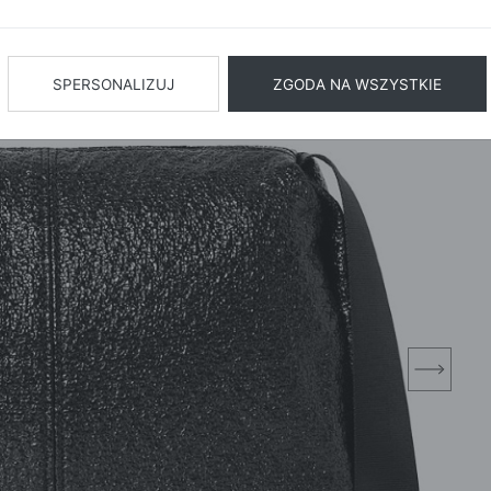
BIŻUTERIA
BIELIZN
AŻ WSZYSTKIE
SPERSONALIZUJ
ZGODA NA WSZYSTKIE
next