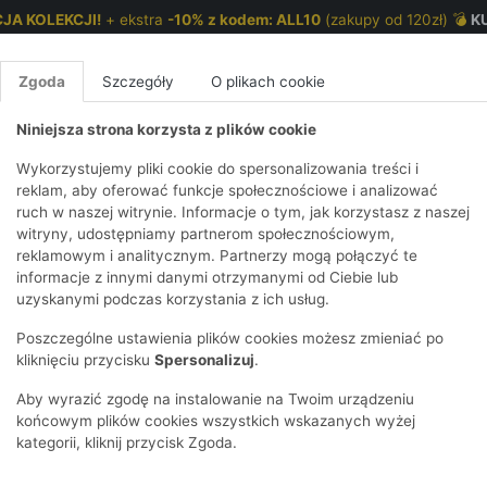
JA KOLEKCJI!
+ ekstra
-10% z kodem: ALL10
(zakupy od 120zł) 💣
K
Zgoda
Szczegóły
O plikach cookie
Niniejsza strona korzysta z plików cookie
NKI 7-12 LAT
CHŁOPCY 2-7 LAT
CHŁOPCY 7-12
Wykorzystujemy pliki cookie do spersonalizowania treści i
reklam, aby oferować funkcje społecznościowe i analizować
ruch w naszej witrynie. Informacje o tym, jak korzystasz z naszej
E
IRTY
KOMPLETY
SPODNIE
T-SHIRTY
BEZRĘKAWN
T-SHIRTY
BEZRĘK
witryny, udostępniamy partnerom społecznościowym,
reklamowym i analitycznym. Partnerzy mogą połączyć te
Y I BLUZY Z
GINSY
SZORTY
KOSZULE
LEGGINSY
ZESTAWY
KOSZULE
SPODNI
informacje z innymi danymi otrzymanymi od Ciebie lub
UREM
DNIE
AKCESORIA
BLUZKI
SPODNIE
SZORTY
BLUZY I B
SPODNI
uzyskanymi podczas korzystania z ich usług.
TRY
SOWE
DRESOWE
KAPTUREM
BIELIZNA
BLUZY I BLUZY Z
AKCESORIA
JEANSY
Poszczególne ustawienia plików cookies możesz zmieniać po
ULE I BLUZKI
NSY
KAPTUREM
JEANSY
SWETRY
SKARPETKI I
KOMPL
CZAPKI, 
kliknięciu przycisku
Spersonalizuj
.
RAJSTOPY
KURTKI
KURTKI
DRESOW
KOMINY
KI
SUKIENKI
Aby wyrazić zgodę na instalowanie na Twoim urządzeniu
OZDOBY DO
SKARPET
CZKI
SPÓDNICZKI
końcowym plików cookies wszystkich wskazanych wyżej
WŁOSÓW
RAJSTO
kategorii, kliknij przycisk Zgoda.
KURTKI
POKAŻ WS
CZAPKI I
OZDOBY
AWNIKI
KAPELUSZE
WŁOSÓ
POKAŻ WSZYSTKIE