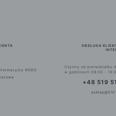
IENTA
OBSŁUGA KLIEN
INT
Czynny od poniedziałku d
nformacyjny RODO
w godzinach 08:00 - 16:
rnetowe
+48 519 51
esklep@5101