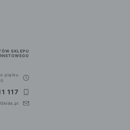
TÓW SKLEPU
ERNETOWEGO
o piątku
00
1 117
5kids.pl