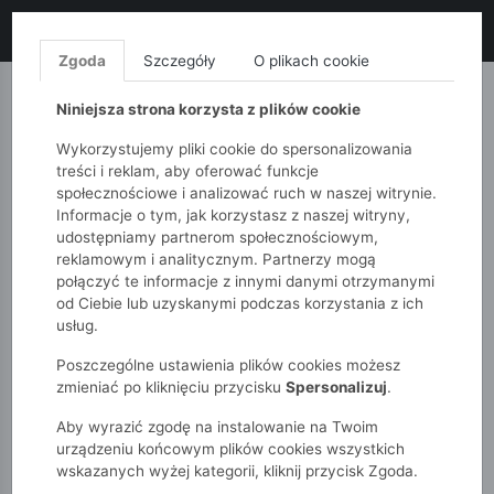
LIKWIDACJA KOLEKCJI!
+ ekstra
-10% z kodem: ALL10
(zakupy
od 120zł) 💣
KUP TERAZ!
Zgoda
Szczegóły
O plikach cookie
MONNARI
QUIOSQUE
FEMESTAGE
Niniejsza strona korzysta z plików cookie
Wykorzystujemy pliki cookie do spersonalizowania
treści i reklam, aby oferować funkcje
społecznościowe i analizować ruch w naszej witrynie.
Informacje o tym, jak korzystasz z naszej witryny,
udostępniamy partnerom społecznościowym,
reklamowym i analitycznym. Partnerzy mogą
połączyć te informacje z innymi danymi otrzymanymi
od Ciebie lub uzyskanymi podczas korzystania z ich
51015kids
Akcesoria
Chłopięce stopki 3-pak
usług.
Poszczególne ustawienia plików cookies możesz
zmieniać po kliknięciu przycisku
Spersonalizuj
.
Aby wyrazić zgodę na instalowanie na Twoim
urządzeniu końcowym plików cookies wszystkich
wskazanych wyżej kategorii, kliknij przycisk Zgoda.