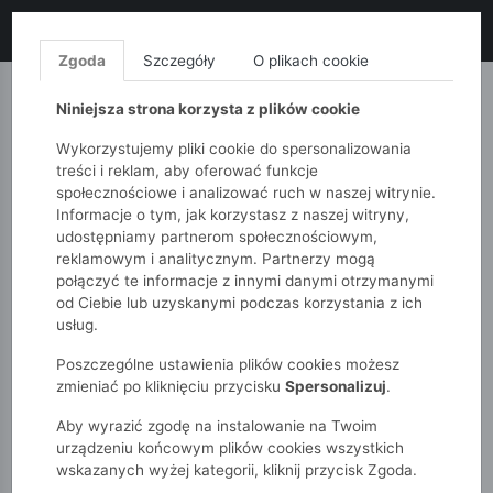
LIKWIDACJA KOLEKCJI!
+ ekstra
-10% z kodem: ALL10
(zakupy
od 120zł) 💣
KUP TERAZ!
Zgoda
Szczegóły
O plikach cookie
MONNARI
QUIOSQUE
FEMESTAGE
Niniejsza strona korzysta z plików cookie
Wykorzystujemy pliki cookie do spersonalizowania
treści i reklam, aby oferować funkcje
społecznościowe i analizować ruch w naszej witrynie.
Informacje o tym, jak korzystasz z naszej witryny,
udostępniamy partnerom społecznościowym,
reklamowym i analitycznym. Partnerzy mogą
połączyć te informacje z innymi danymi otrzymanymi
od Ciebie lub uzyskanymi podczas korzystania z ich
51015kids
Akcesoria
Cienki dziecięcy komin - ecru
usług.
Poszczególne ustawienia plików cookies możesz
zmieniać po kliknięciu przycisku
Spersonalizuj
.
Aby wyrazić zgodę na instalowanie na Twoim
urządzeniu końcowym plików cookies wszystkich
wskazanych wyżej kategorii, kliknij przycisk Zgoda.