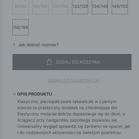
86/92
98/104
110/116
122/128
134/140
146/152
158/164
Jak dobrać rozmiar?
DODAJ DO KOSZYKA
DODAJ DO ULUBIONYCH
OPIS PRODUKTU
Klasyczne, pięciopalczaste rękawiczki w czarnym
kolorze to praktyczny dodatek na chłodniejsze dni.
Elastyczny materiał dobrze dopasowuje się do dłoni, a
ściągacz przy nadgarstku zapobiega zsuwaniu się.
Uniwersalny wygląd sprawdzi się zarówno na spacer, jak
i do codziennych aktywności na świeżym powietrzu.