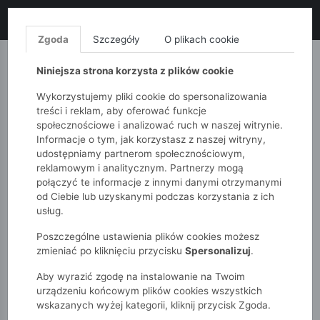
LIKWIDACJA KOLEKCJI!
+ ekstra
-10% z kodem: ALL10
(zakupy
od 120zł) 💣
KUP TERAZ!
Zgoda
Szczegóły
O plikach cookie
MONNARI
QUIOSQUE
FEMESTAGE
Niniejsza strona korzysta z plików cookie
Wykorzystujemy pliki cookie do spersonalizowania
treści i reklam, aby oferować funkcje
społecznościowe i analizować ruch w naszej witrynie.
Informacje o tym, jak korzystasz z naszej witryny,
udostępniamy partnerom społecznościowym,
reklamowym i analitycznym. Partnerzy mogą
połączyć te informacje z innymi danymi otrzymanymi
od Ciebie lub uzyskanymi podczas korzystania z ich
51015kids
Akcesoria
Czarne rękawiczki dziewczęce
usług.
Poszczególne ustawienia plików cookies możesz
zmieniać po kliknięciu przycisku
Spersonalizuj
.
Aby wyrazić zgodę na instalowanie na Twoim
urządzeniu końcowym plików cookies wszystkich
wskazanych wyżej kategorii, kliknij przycisk Zgoda.