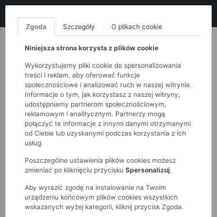
LIKWIDACJA KOLEKCJI!
+ ekstra
-10% z kodem: ALL10
(zakupy
od 120zł) 💣
KUP TERAZ!
Zgoda
Szczegóły
O plikach cookie
MONNARI
QUIOSQUE
FEMESTAGE
Niniejsza strona korzysta z plików cookie
Wykorzystujemy pliki cookie do spersonalizowania
treści i reklam, aby oferować funkcje
społecznościowe i analizować ruch w naszej witrynie.
Informacje o tym, jak korzystasz z naszej witryny,
udostępniamy partnerom społecznościowym,
reklamowym i analitycznym. Partnerzy mogą
połączyć te informacje z innymi danymi otrzymanymi
od Ciebie lub uzyskanymi podczas korzystania z ich
51015kids
Akcesoria
Czerwony portfel damski z logo
usług.
Poszczególne ustawienia plików cookies możesz
zmieniać po kliknięciu przycisku
Spersonalizuj
.
Aby wyrazić zgodę na instalowanie na Twoim
urządzeniu końcowym plików cookies wszystkich
wskazanych wyżej kategorii, kliknij przycisk Zgoda.