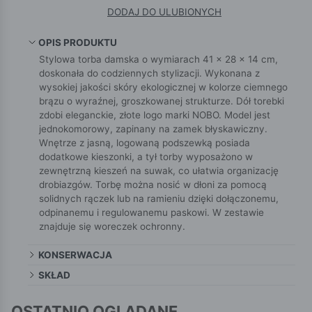
DODAJ DO ULUBIONYCH
OPIS PRODUKTU
Stylowa torba damska o wymiarach 41 × 28 × 14 cm,
doskonała do codziennych stylizacji. Wykonana z
wysokiej jakości skóry ekologicznej w kolorze ciemnego
brązu o wyraźnej, groszkowanej strukturze. Dół torebki
zdobi eleganckie, złote logo marki NOBO. Model jest
jednokomorowy, zapinany na zamek błyskawiczny.
Wnętrze z jasną, logowaną podszewką posiada
dodatkowe kieszonki, a tył torby wyposażono w
zewnętrzną kieszeń na suwak, co ułatwia organizację
drobiazgów. Torbę można nosić w dłoni za pomocą
solidnych rączek lub na ramieniu dzięki dołączonemu,
odpinanemu i regulowanemu paskowi. W zestawie
znajduje się woreczek ochronny.
KONSERWACJA
SKŁAD
OSTATNIO OGLĄDANE