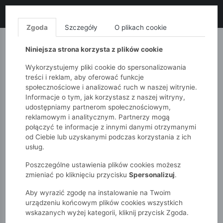
LIKWIDACJA KOLEKCJI!
+ ekstra
-10% z kodem: ALL10
(zakupy
od 120zł) 💣
KUP TERAZ!
Zgoda
Szczegóły
O plikach cookie
MONNARI
QUIOSQUE
FEMESTAGE
Niniejsza strona korzysta z plików cookie
Wykorzystujemy pliki cookie do spersonalizowania
treści i reklam, aby oferować funkcje
społecznościowe i analizować ruch w naszej witrynie.
Informacje o tym, jak korzystasz z naszej witryny,
udostępniamy partnerom społecznościowym,
reklamowym i analitycznym. Partnerzy mogą
połączyć te informacje z innymi danymi otrzymanymi
od Ciebie lub uzyskanymi podczas korzystania z ich
51015kids
Akcesoria
Duża torba damska Nobo
usług.
Poszczególne ustawienia plików cookies możesz
zmieniać po kliknięciu przycisku
Spersonalizuj
.
Aby wyrazić zgodę na instalowanie na Twoim
urządzeniu końcowym plików cookies wszystkich
wskazanych wyżej kategorii, kliknij przycisk Zgoda.