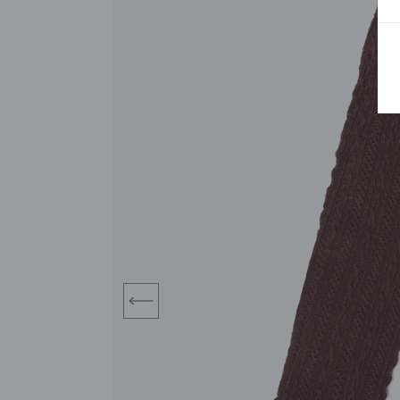
BLUZY
SPODENKI
SWETRY
T-SHIRTY
KOMBINEZONY I
POKAŻ WSZYSTKIE
POK
CZAPKI
KURTKI
SWETRY
SKARPETKI
JEANSY
SZORTY
KOMPLETY
SKARPETY/RAJSTOPY
CZAPKI
KOMPLETY DLA
NIEMOWLAKÓW-
DZIEWCZYNEK
RAMPERSY
prev
POKAŻ WSZYSTKIE