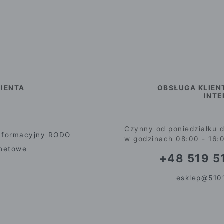
IENTA
OBSŁUGA KLIEN
INT
Czynny od poniedziałku d
nformacyjny RODO
w godzinach 08:00 - 16:
rnetowe
+48 519 51
esklep@5101