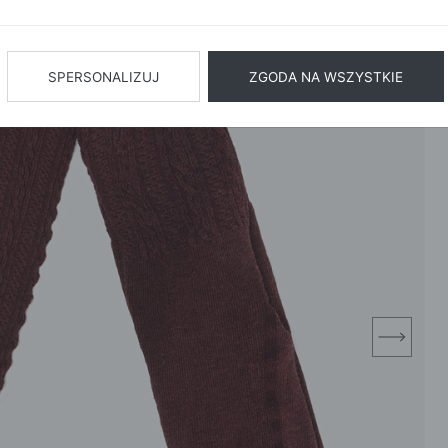
BIŻUTERIA
BIELIZN
AŻ WSZYSTKIE
SPERSONALIZUJ
ZGODA NA WSZYSTKIE
next