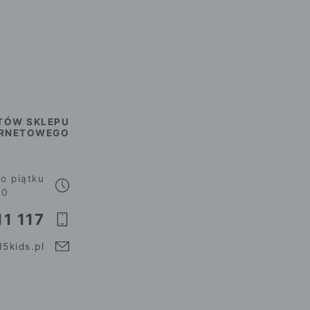
TÓW SKLEPU
ERNETOWEGO
o piątku
00
1 117
5kids.pl