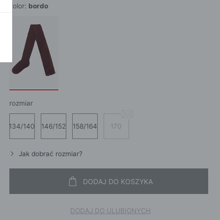
kolor:
bordo
POKAŻ WSZ
A
rozmiar
134/140
146/152
158/164
170
Jak dobrać rozmiar?
DODAJ DO KOSZYKA
DODAJ DO ULUBIONYCH