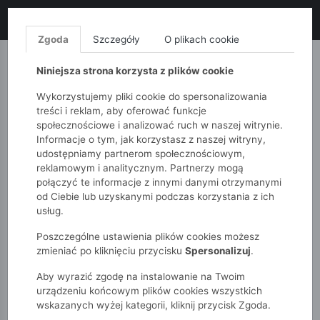
LIKWIDACJA KOLEKCJI!
+ ekstra
-10% z kodem: ALL10
(zakupy
od 120zł) 💣
KUP TERAZ!
Zgoda
Szczegóły
O plikach cookie
MONNARI
QUIOSQUE
FEMESTAGE
Niniejsza strona korzysta z plików cookie
Wykorzystujemy pliki cookie do spersonalizowania
treści i reklam, aby oferować funkcje
społecznościowe i analizować ruch w naszej witrynie.
Informacje o tym, jak korzystasz z naszej witryny,
udostępniamy partnerom społecznościowym,
reklamowym i analitycznym. Partnerzy mogą
połączyć te informacje z innymi danymi otrzymanymi
od Ciebie lub uzyskanymi podczas korzystania z ich
51015kids
Akcesoria
Kolorowa torba na laptopa Nobo
usług.
Poszczególne ustawienia plików cookies możesz
zmieniać po kliknięciu przycisku
Spersonalizuj
.
Aby wyrazić zgodę na instalowanie na Twoim
urządzeniu końcowym plików cookies wszystkich
wskazanych wyżej kategorii, kliknij przycisk Zgoda.