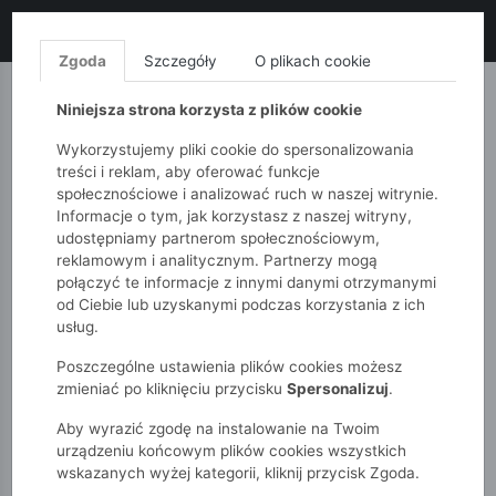
LIKWIDACJA KOLEKCJI!
+ ekstra
-10% z kodem: ALL10
(zakupy
od 120zł) 💣
KUP TERAZ!
Zgoda
Szczegóły
O plikach cookie
MONNARI
QUIOSQUE
FEMESTAGE
Niniejsza strona korzysta z plików cookie
Wykorzystujemy pliki cookie do spersonalizowania
treści i reklam, aby oferować funkcje
społecznościowe i analizować ruch w naszej witrynie.
Informacje o tym, jak korzystasz z naszej witryny,
udostępniamy partnerom społecznościowym,
reklamowym i analitycznym. Partnerzy mogą
połączyć te informacje z innymi danymi otrzymanymi
od Ciebie lub uzyskanymi podczas korzystania z ich
51015kids
Akcesoria
Mała damska torebka Nobo
usług.
Poszczególne ustawienia plików cookies możesz
zmieniać po kliknięciu przycisku
Spersonalizuj
.
Aby wyrazić zgodę na instalowanie na Twoim
urządzeniu końcowym plików cookies wszystkich
wskazanych wyżej kategorii, kliknij przycisk Zgoda.