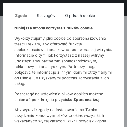
LIKWIDACJA KOLEKCJI!
+ ekstra
-10% z kodem: ALL10
(zakupy
od 120zł) 💣
KUP TERAZ!
Zgoda
Szczegóły
O plikach cookie
MONNARI
QUIOSQUE
FEMESTAGE
Niniejsza strona korzysta z plików cookie
Wykorzystujemy pliki cookie do spersonalizowania
treści i reklam, aby oferować funkcje
społecznościowe i analizować ruch w naszej witrynie.
Informacje o tym, jak korzystasz z naszej witryny,
udostępniamy partnerom społecznościowym,
reklamowym i analitycznym. Partnerzy mogą
połączyć te informacje z innymi danymi otrzymanymi
od Ciebie lub uzyskanymi podczas korzystania z ich
51015kids
Akcesoria
Mała torba damska Nobo
usług.
Poszczególne ustawienia plików cookies możesz
zmieniać po kliknięciu przycisku
Spersonalizuj
.
Aby wyrazić zgodę na instalowanie na Twoim
urządzeniu końcowym plików cookies wszystkich
wskazanych wyżej kategorii, kliknij przycisk Zgoda.