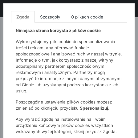
LIKWIDACJA KOLEKCJI!
+ ekstra
-10% z kodem: ALL10
(zakupy
od 120zł) 💣
KUP TERAZ!
Zgoda
Szczegóły
O plikach cookie
MONNARI
QUIOSQUE
FEMESTAGE
Niniejsza strona korzysta z plików cookie
Wykorzystujemy pliki cookie do spersonalizowania
treści i reklam, aby oferować funkcje
społecznościowe i analizować ruch w naszej witrynie.
Informacje o tym, jak korzystasz z naszej witryny,
udostępniamy partnerom społecznościowym,
reklamowym i analitycznym. Partnerzy mogą
połączyć te informacje z innymi danymi otrzymanymi
od Ciebie lub uzyskanymi podczas korzystania z ich
51015kids
Akcesoria
Plecak z kieszeniami na zamek
usług.
Poszczególne ustawienia plików cookies możesz
zmieniać po kliknięciu przycisku
Spersonalizuj
.
Aby wyrazić zgodę na instalowanie na Twoim
urządzeniu końcowym plików cookies wszystkich
wskazanych wyżej kategorii, kliknij przycisk Zgoda.