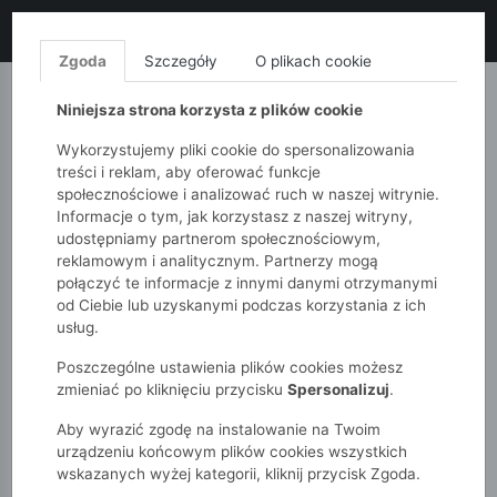
LIKWIDACJA KOLEKCJI!
+ ekstra
-10% z kodem: ALL10
(zakupy
od 120zł) 💣
KUP TERAZ!
Zgoda
Szczegóły
O plikach cookie
MONNARI
QUIOSQUE
FEMESTAGE
Niniejsza strona korzysta z plików cookie
Wykorzystujemy pliki cookie do spersonalizowania
treści i reklam, aby oferować funkcje
społecznościowe i analizować ruch w naszej witrynie.
Informacje o tym, jak korzystasz z naszej witryny,
udostępniamy partnerom społecznościowym,
reklamowym i analitycznym. Partnerzy mogą
połączyć te informacje z innymi danymi otrzymanymi
od Ciebie lub uzyskanymi podczas korzystania z ich
51015kids
Akcesoria
usług.
Skarpetki niemowlęce chłopięce – 3-pak
Poszczególne ustawienia plików cookies możesz
zmieniać po kliknięciu przycisku
Spersonalizuj
.
Aby wyrazić zgodę na instalowanie na Twoim
urządzeniu końcowym plików cookies wszystkich
wskazanych wyżej kategorii, kliknij przycisk Zgoda.