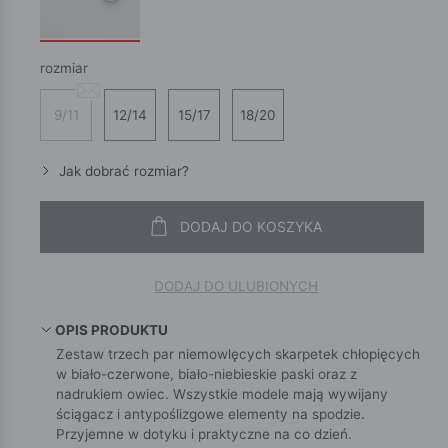
rozmiar
9/11
12/14
15/17
18/20
Jak dobrać rozmiar?
DODAJ DO KOSZYKA
DODAJ DO ULUBIONYCH
OPIS PRODUKTU
Zestaw trzech par niemowlęcych skarpetek chłopięcych
w biało-czerwone, biało-niebieskie paski oraz z
nadrukiem owiec. Wszystkie modele mają wywijany
ściągacz i antypoślizgowe elementy na spodzie.
Przyjemne w dotyku i praktyczne na co dzień.