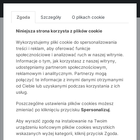
LIKWIDACJA KOLEKCJI!
+ ekstra
-10% z kodem: ALL10
(zakupy
od 120zł) 💣
KUP TERAZ!
Zgoda
Szczegóły
O plikach cookie
MONNARI
QUIOSQUE
FEMESTAGE
Niniejsza strona korzysta z plików cookie
Wykorzystujemy pliki cookie do spersonalizowania
treści i reklam, aby oferować funkcje
społecznościowe i analizować ruch w naszej witrynie.
Informacje o tym, jak korzystasz z naszej witryny,
udostępniamy partnerom społecznościowym,
reklamowym i analitycznym. Partnerzy mogą
połączyć te informacje z innymi danymi otrzymanymi
od Ciebie lub uzyskanymi podczas korzystania z ich
51015kids
Akcesoria
usług.
Skarpetki w dinozaury - 3pak dla chłopca - 5.10.15.
Poszczególne ustawienia plików cookies możesz
zmieniać po kliknięciu przycisku
Spersonalizuj
.
Aby wyrazić zgodę na instalowanie na Twoim
urządzeniu końcowym plików cookies wszystkich
wskazanych wyżej kategorii, kliknij przycisk Zgoda.