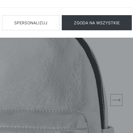
BIŻUTERIA
BIELIZN
AŻ WSZYSTKIE
SPERSONALIZUJ
ZGODA NA WSZYSTKIE
next