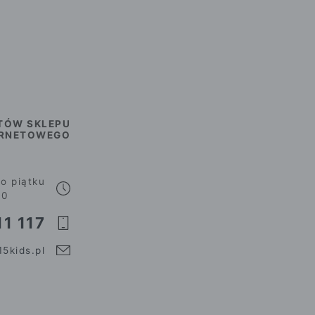
TÓW SKLEPU
ERNETOWEGO
o piątku
00
1 117
5kids.pl