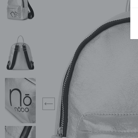
BLUZY
SPODENKI
SWETRY
T-SHIRTY
KOMBINEZONY I
POKAŻ WSZYSTKIE
POK
CZAPKI
KURTKI
SWETRY
SKARPETKI
JEANSY
SZORTY
KOMPLETY
SKARPETY/RAJSTOPY
CZAPKI
KOMPLETY DLA
NIEMOWLAKÓW-
DZIEWCZYNEK
RAMPERSY
prev
POKAŻ WSZYSTKIE