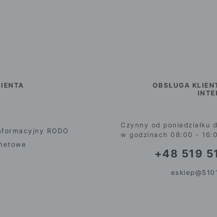
IENTA
OBSŁUGA KLIEN
INT
Czynny od poniedziałku d
nformacyjny RODO
w godzinach 08:00 - 16:
rnetowe
+48 519 51
esklep@5101