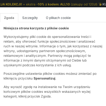
JA KOLEKCJI!
+ ekstra
-10% z kodem: ALL10
(zakupy od 120zł) 💣
K
Zgoda
Szczegóły
O plikach cookie
Niniejsza strona korzysta z plików cookie
NKI 7-12 LAT
CHŁOPCY 2-7 LAT
CHŁOPCY 7-12
Wykorzystujemy pliki cookie do spersonalizowania treści i
reklam, aby oferować funkcje społecznościowe i analizować
ruch w naszej witrynie. Informacje o tym, jak korzystasz z naszej
E
IRTY
KOMPLETY
SPODNIE
T-SHIRTY
BEZRĘKAWN
T-SHIRTY
BEZRĘK
witryny, udostępniamy partnerom społecznościowym,
reklamowym i analitycznym. Partnerzy mogą połączyć te
Y I BLUZY Z
GINSY
SZORTY
KOSZULE
LEGGINSY
ZESTAWY
KOSZULE
SPODNI
informacje z innymi danymi otrzymanymi od Ciebie lub
UREM
DNIE
AKCESORIA
BLUZKI
SPODNIE
SZORTY
BLUZY I B
SPODNI
uzyskanymi podczas korzystania z ich usług.
TRY
SOWE
DRESOWE
KAPTUREM
BIELIZNA
BLUZY I BLUZY Z
AKCESORIA
JEANSY
Poszczególne ustawienia plików cookies możesz zmieniać po
ULE I BLUZKI
NSY
KAPTUREM
JEANSY
SWETRY
SKARPETKI I
KOMPL
CZAPKI, 
kliknięciu przycisku
Spersonalizuj
.
RAJSTOPY
KURTKI
KURTKI
DRESOW
KOMINY
KI
SUKIENKI
Aby wyrazić zgodę na instalowanie na Twoim urządzeniu
OZDOBY DO
SKARPET
CZKI
SPÓDNICZKI
końcowym plików cookies wszystkich wskazanych wyżej
WŁOSÓW
RAJSTO
kategorii, kliknij przycisk Zgoda.
KURTKI
POKAŻ WS
CZAPKI I
OZDOBY
AWNIKI
KAPELUSZE
WŁOSÓ
POKAŻ WSZYSTKIE