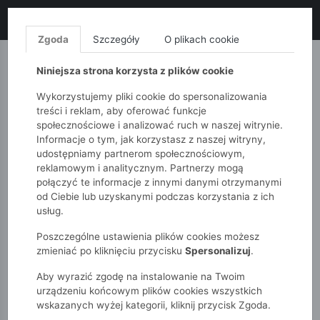
LIKWIDACJA KOLEKCJI!
+ ekstra
-10% z kodem: ALL10
(zakupy
od 120zł) 💣
KUP TERAZ!
Zgoda
Szczegóły
O plikach cookie
MONNARI
QUIOSQUE
FEMESTAGE
Niniejsza strona korzysta z plików cookie
Wykorzystujemy pliki cookie do spersonalizowania
treści i reklam, aby oferować funkcje
społecznościowe i analizować ruch w naszej witrynie.
Informacje o tym, jak korzystasz z naszej witryny,
udostępniamy partnerom społecznościowym,
reklamowym i analitycznym. Partnerzy mogą
połączyć te informacje z innymi danymi otrzymanymi
od Ciebie lub uzyskanymi podczas korzystania z ich
51015kids
Akcesoria
Torebka damska Nobo
usług.
Poszczególne ustawienia plików cookies możesz
zmieniać po kliknięciu przycisku
Spersonalizuj
.
Aby wyrazić zgodę na instalowanie na Twoim
urządzeniu końcowym plików cookies wszystkich
wskazanych wyżej kategorii, kliknij przycisk Zgoda.