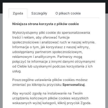
LIKWIDACJA KOLEKCJI!
+ ekstra
-10% z kodem: ALL10
(zakupy
od 120zł) 💣
KUP TERAZ!
Zgoda
Szczegóły
O plikach cookie
MONNARI
QUIOSQUE
FEMESTAGE
Niniejsza strona korzysta z plików cookie
Wykorzystujemy pliki cookie do spersonalizowania
treści i reklam, aby oferować funkcje
społecznościowe i analizować ruch w naszej witrynie.
Informacje o tym, jak korzystasz z naszej witryny,
udostępniamy partnerom społecznościowym,
reklamowym i analitycznym. Partnerzy mogą
połączyć te informacje z innymi danymi otrzymanymi
od Ciebie lub uzyskanymi podczas korzystania z ich
51015kids
Akcesoria
usług.
Zaokrąglona listonoszka z ozdobną taśmą Nobo
Poszczególne ustawienia plików cookies możesz
zmieniać po kliknięciu przycisku
Spersonalizuj
.
Aby wyrazić zgodę na instalowanie na Twoim
urządzeniu końcowym plików cookies wszystkich
wskazanych wyżej kategorii, kliknij przycisk Zgoda.