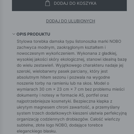
DODAJ DO KOSZYKA
DODAJ DO ULUBIONYCH
OPIS PRODUKTU
Stylowa torebka damska typu listonoszka marki NOBO
zachwyca modnym, zaokrąglonym kształtem i
nowoczesnym wykończeniem. Wykonana z gładkiej,
wysokiej jakości skóry ekologicznej, stanowi idealną bazę
do wielu zestawień. Wyjątkowego charakteru nadaje jej
szeroki, wielobarwny pasek parciany, który jest
absolutnym hitem sezonu i pozwala na wygodne
noszenie torby na ramieniu lub na skos. Model o
wymiarach 30 cm × 23 cm × 7 cm bez problemu mieści
dokumenty i notesy w formacie A5, portfel oraz
najpotrzebniejsze kosmetyki. Bezpieczna klapka z
ukrytym magnesem chroni zawartość, a przemyślany
system trzech dodatkowych kieszeni ułatwia perfekcyjną
organizację codziennych drobiazgów. Całość wieńczy
subtelne, złote logo NOBO, dodające torebce
eleganckiego blasku.