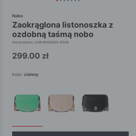
Nobo
zaokrąglona listonoszka z
ozdobną taśmą nobo
kod produktu: 24W-BAGN580-K008
299.00
zł
kolor:
zielony