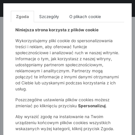
LIKWIDACJA KOLEKCJI!
+ ekstra
-10% z kodem: ALL10
(zakupy
od 120zł) 💣
KUP TERAZ!
Zgoda
Szczegóły
O plikach cookie
MONNARI
QUIOSQUE
FEMESTAGE
Niniejsza strona korzysta z plików cookie
Wykorzystujemy pliki cookie do spersonalizowania
treści i reklam, aby oferować funkcje
społecznościowe i analizować ruch w naszej witrynie.
Informacje o tym, jak korzystasz z naszej witryny,
udostępniamy partnerom społecznościowym,
reklamowym i analitycznym. Partnerzy mogą
połączyć te informacje z innymi danymi otrzymanymi
od Ciebie lub uzyskanymi podczas korzystania z ich
51015kids
Akcesoria
usług.
Zestaw 3 par majtek dziewczęcych
Poszczególne ustawienia plików cookies możesz
zmieniać po kliknięciu przycisku
Spersonalizuj
.
Aby wyrazić zgodę na instalowanie na Twoim
urządzeniu końcowym plików cookies wszystkich
wskazanych wyżej kategorii, kliknij przycisk Zgoda.