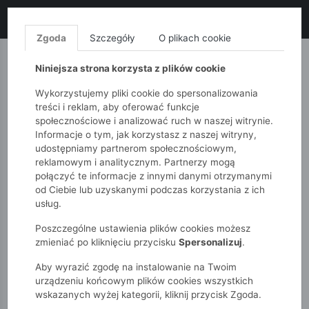
LIKWIDACJA KOLEKCJI!
+ ekstra
-10% z kodem: ALL10
(zakupy
od 120zł) 💣
KUP TERAZ!
Zgoda
Szczegóły
O plikach cookie
MONNARI
QUIOSQUE
FEMESTAGE
Niniejsza strona korzysta z plików cookie
Wykorzystujemy pliki cookie do spersonalizowania
treści i reklam, aby oferować funkcje
społecznościowe i analizować ruch w naszej witrynie.
Informacje o tym, jak korzystasz z naszej witryny,
udostępniamy partnerom społecznościowym,
reklamowym i analitycznym. Partnerzy mogą
połączyć te informacje z innymi danymi otrzymanymi
od Ciebie lub uzyskanymi podczas korzystania z ich
51015kids
Chłopcy 2-7 lat
usług.
3-pak skarpetek chłopięcych z motywem dinozaura i moro
Poszczególne ustawienia plików cookies możesz
zmieniać po kliknięciu przycisku
Spersonalizuj
.
Aby wyrazić zgodę na instalowanie na Twoim
urządzeniu końcowym plików cookies wszystkich
wskazanych wyżej kategorii, kliknij przycisk Zgoda.