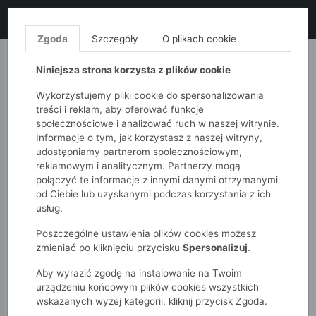
LIKWIDACJA KOLEKCJI!
+ ekstra
-10% z kodem: ALL10
(zakupy
od 120zł) 💣
KUP TERAZ!
Zgoda
Szczegóły
O plikach cookie
MONNARI
QUIOSQUE
FEMESTAGE
Niniejsza strona korzysta z plików cookie
Wykorzystujemy pliki cookie do spersonalizowania
treści i reklam, aby oferować funkcje
społecznościowe i analizować ruch w naszej witrynie.
Informacje o tym, jak korzystasz z naszej witryny,
udostępniamy partnerom społecznościowym,
reklamowym i analitycznym. Partnerzy mogą
połączyć te informacje z innymi danymi otrzymanymi
od Ciebie lub uzyskanymi podczas korzystania z ich
51015kids
Chłopcy 2-7 lat
usług.
Bawełniane szorty chłopięce
Poszczególne ustawienia plików cookies możesz
zmieniać po kliknięciu przycisku
Spersonalizuj
.
Aby wyrazić zgodę na instalowanie na Twoim
urządzeniu końcowym plików cookies wszystkich
wskazanych wyżej kategorii, kliknij przycisk Zgoda.