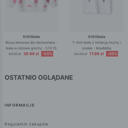
51015kids
51015kids
Bluza dresowa dla niemowlaka -
T-shirt biały z imitacją muchy i
biała w różowe grochy - 5.10.15.
szelek - Max&Mia
29.99 zł
-50%
17.99 zł
-49%
59.99 zł
34.99 zł
OSTATNIO OGLĄDANE
INFORMACJE
Regulamin zakupów