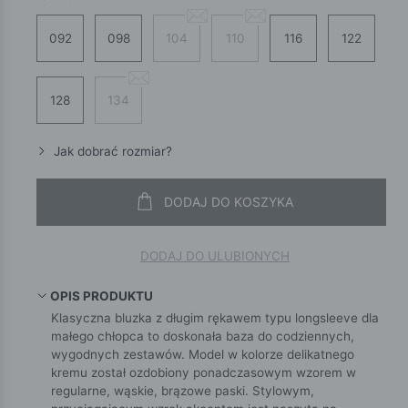
092
098
104
110
116
122
128
134
Jak dobrać rozmiar?
DODAJ DO KOSZYKA
DODAJ DO ULUBIONYCH
OPIS PRODUKTU
Klasyczna bluzka z długim rękawem typu longsleeve dla
małego chłopca to doskonała baza do codziennych,
wygodnych zestawów. Model w kolorze delikatnego
kremu został ozdobiony ponadczasowym wzorem w
regularne, wąskie, brązowe paski. Stylowym,