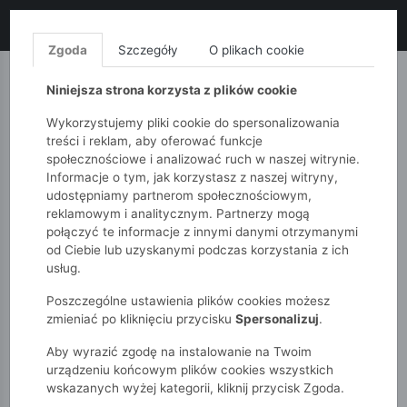
LIKWIDACJA KOLEKCJI!
+ ekstra
-10% z kodem: ALL10
(zakupy
od 120zł) 💣
KUP TERAZ!
Zgoda
Szczegóły
O plikach cookie
MONNARI
QUIOSQUE
FEMESTAGE
Niniejsza strona korzysta z plików cookie
Wykorzystujemy pliki cookie do spersonalizowania
treści i reklam, aby oferować funkcje
społecznościowe i analizować ruch w naszej witrynie.
Informacje o tym, jak korzystasz z naszej witryny,
udostępniamy partnerom społecznościowym,
reklamowym i analitycznym. Partnerzy mogą
połączyć te informacje z innymi danymi otrzymanymi
od Ciebie lub uzyskanymi podczas korzystania z ich
51015kids
Chłopcy 2-7 lat
usług.
Bluzka z długim rękawem w paski z kieszonką dla chłopca
Poszczególne ustawienia plików cookies możesz
zmieniać po kliknięciu przycisku
Spersonalizuj
.
Aby wyrazić zgodę na instalowanie na Twoim
urządzeniu końcowym plików cookies wszystkich
wskazanych wyżej kategorii, kliknij przycisk Zgoda.