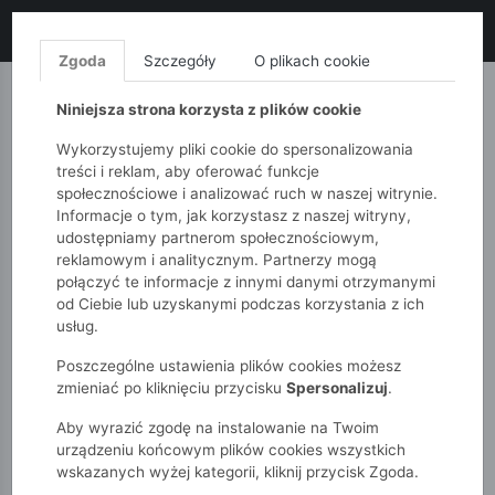
LIKWIDACJA KOLEKCJI!
+ ekstra
-10% z kodem: ALL10
(zakupy
od 120zł) 💣
KUP TERAZ!
Zgoda
Szczegóły
O plikach cookie
MONNARI
QUIOSQUE
FEMESTAGE
Niniejsza strona korzysta z plików cookie
Wykorzystujemy pliki cookie do spersonalizowania
treści i reklam, aby oferować funkcje
społecznościowe i analizować ruch w naszej witrynie.
Informacje o tym, jak korzystasz z naszej witryny,
udostępniamy partnerom społecznościowym,
reklamowym i analitycznym. Partnerzy mogą
połączyć te informacje z innymi danymi otrzymanymi
od Ciebie lub uzyskanymi podczas korzystania z ich
51015kids
Chłopcy 2-7 lat
usług.
Chłopięca niebieska bluza rozpinana z kapturem
Poszczególne ustawienia plików cookies możesz
zmieniać po kliknięciu przycisku
Spersonalizuj
.
Aby wyrazić zgodę na instalowanie na Twoim
urządzeniu końcowym plików cookies wszystkich
wskazanych wyżej kategorii, kliknij przycisk Zgoda.