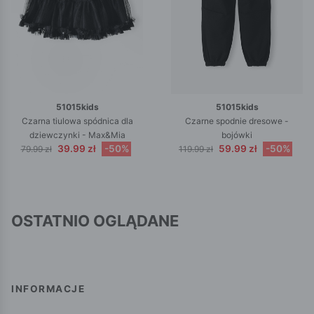
51015kids
51015kids
Czarna tiulowa spódnica dla
Czarne spodnie dresowe -
dziewczynki - Max&Mia
bojówki
39.99 zł
-50%
59.99 zł
-50%
79.99 zł
119.99 zł
OSTATNIO OGLĄDANE
INFORMACJE