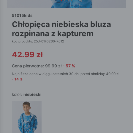
51015kids
chłopięca niebieska bluza
rozpinana z kapturem
kod produktu: 25J-01F0260-K012
42.99
zł
Cena pierwotna:
99.99
zł
-
57
%
Najniższa cena w ciągu ostatnich 30 dni przed obniżką:
49.99
zł
-
14
%
kolor:
niebieski