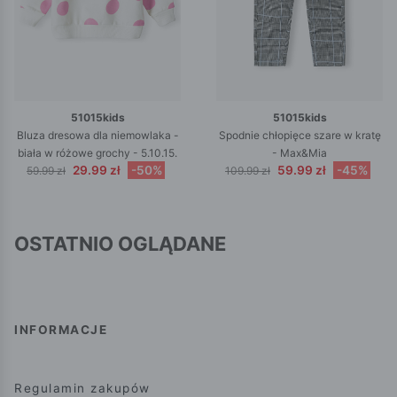
51015kids
51015kids
Bluza dresowa dla niemowlaka -
Spodnie chłopięce szare w kratę
biała w różowe grochy - 5.10.15.
- Max&Mia
29.99 zł
-50%
59.99 zł
-45%
59.99 zł
109.99 zł
OSTATNIO OGLĄDANE
INFORMACJE
Regulamin zakupów