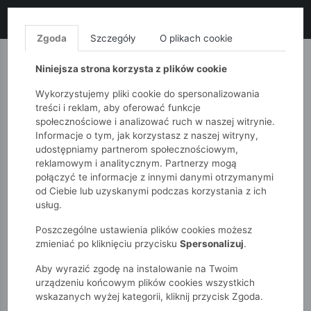
LIKWIDACJA KOLEKCJI!
+ ekstra
-10% z kodem: ALL10
(zakupy
od 120zł) 💣
KUP TERAZ!
Zgoda
Szczegóły
O plikach cookie
MONNARI
QUIOSQUE
FEMESTAGE
Niniejsza strona korzysta z plików cookie
Wykorzystujemy pliki cookie do spersonalizowania
treści i reklam, aby oferować funkcje
społecznościowe i analizować ruch w naszej witrynie.
Informacje o tym, jak korzystasz z naszej witryny,
udostępniamy partnerom społecznościowym,
reklamowym i analitycznym. Partnerzy mogą
połączyć te informacje z innymi danymi otrzymanymi
od Ciebie lub uzyskanymi podczas korzystania z ich
51015kids
Chłopcy 2-7 lat
usług.
Czarne klasyczne spodnie dla chłopca - slim - Max&Mia
Poszczególne ustawienia plików cookies możesz
zmieniać po kliknięciu przycisku
Spersonalizuj
.
Aby wyrazić zgodę na instalowanie na Twoim
urządzeniu końcowym plików cookies wszystkich
wskazanych wyżej kategorii, kliknij przycisk Zgoda.