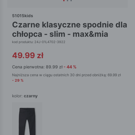
51015kids
czarne klasyczne spodnie dla
chłopca - slim - max&mia
kod produktu: 24J-01L4702-3922
49.99
zł
Cena pierwotna:
89.99
zł
-
44
%
Najniższa cena w ciągu ostatnich 30 dni przed obniżką:
69.99
zł
-
29
%
kolor:
czarny