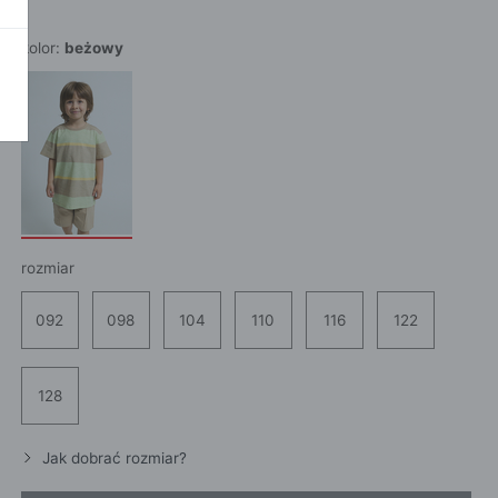
POKAŻ WSZ
A
kolor:
beżowy
rozmiar
092
098
104
110
116
122
128
Jak dobrać rozmiar?