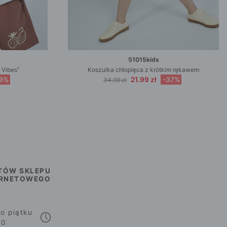
51015kids
 Vibes”
Koszulka chłopięca z krótkim rękawem
9%
21.99 zł
-37%
34.99 zł
TÓW SKLEPU
ERNETOWEGO
o piątku
00