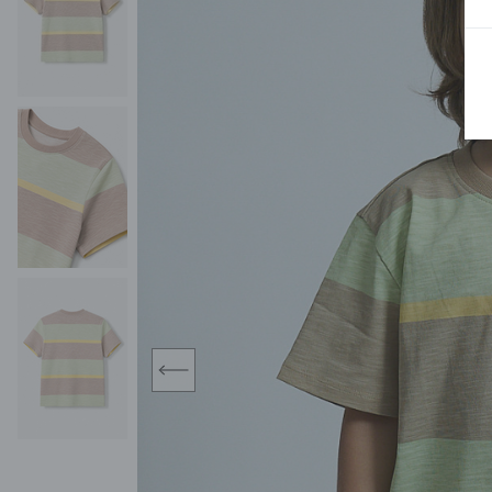
BLUZY
SPODENKI
SWETRY
T-SHIRTY
KOMBINEZONY I
POKAŻ WSZYSTKIE
POK
CZAPKI
KURTKI
SWETRY
SKARPETKI
JEANSY
SZORTY
KOMPLETY
SKARPETY/RAJSTOPY
CZAPKI
KOMPLETY DLA
NIEMOWLAKÓW-
DZIEWCZYNEK
RAMPERSY
prev
POKAŻ WSZYSTKIE