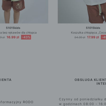
51015kids
51015kids
a bez rękawów dla chłopca
Koszulka chłopięca „Coco
16.99 zł
-43%
17.99 zł
-4
9 zł
34.99 zł
IENTA
OBSŁUGA KLIEN
INT
Czynny od poniedziałku d
nformacyjny RODO
w godzinach 08:00 - 16: