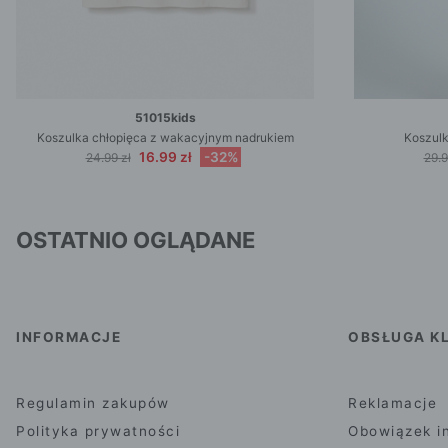
51015kids
Koszulka chłopięca z wakacyjnym nadrukiem
Koszulk
16.99 zł
-32%
24.99 zł
29.9
OSTATNIO OGLĄDANE
INFORMACJE
OBSŁUGA KL
Regulamin zakupów
Reklamacje
Polityka prywatności
Obowiązek i