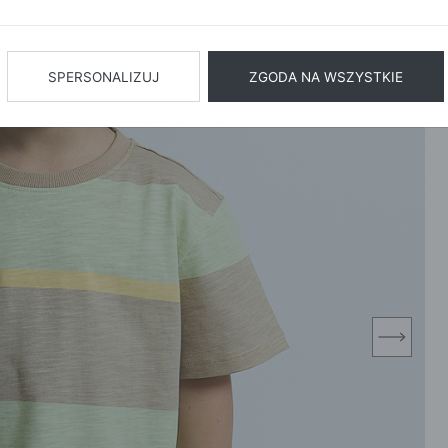
BIŻUTERIA
BIELIZN
AŻ WSZYSTKIE
SPERSONALIZUJ
ZGODA NA WSZYSTKIE
next