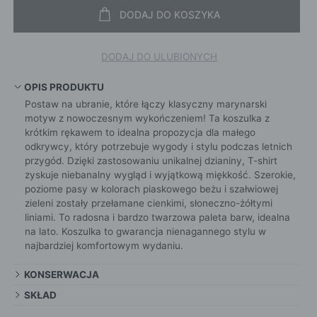
DODAJ DO KOSZYKA
DODAJ DO ULUBIONYCH
OPIS PRODUKTU
Postaw na ubranie, które łączy klasyczny marynarski
motyw z nowoczesnym wykończeniem! Ta koszulka z
krótkim rękawem to idealna propozycja dla małego
odkrywcy, który potrzebuje wygody i stylu podczas letnich
przygód. Dzięki zastosowaniu unikalnej dzianiny, T-shirt
zyskuje niebanalny wygląd i wyjątkową miękkość. Szerokie,
poziome pasy w kolorach piaskowego beżu i szałwiowej
zieleni zostały przełamane cienkimi, słoneczno-żółtymi
liniami. To radosna i bardzo twarzowa paleta barw, idealna
na lato. Koszulka to gwarancja nienagannego stylu w
najbardziej komfortowym wydaniu.
KONSERWACJA
SKŁAD