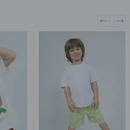
prev
next