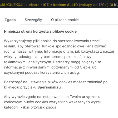
JA KOLEKCJI!
+ ekstra
-10% z kodem: ALL10
(zakupy od 120zł) 💣
K
Zgoda
Szczegóły
O plikach cookie
Niniejsza strona korzysta z plików cookie
NKI 7-12 LAT
CHŁOPCY 2-7 LAT
CHŁOPCY 7-12
Wykorzystujemy pliki cookie do spersonalizowania treści i
reklam, aby oferować funkcje społecznościowe i analizować
ruch w naszej witrynie. Informacje o tym, jak korzystasz z naszej
pasy
E
IRTY
KOMPLETY
SPODNIE
T-SHIRTY
BEZRĘKAWN
T-SHIRTY
BEZRĘK
witryny, udostępniamy partnerom społecznościowym,
reklamowym i analitycznym. Partnerzy mogą połączyć te
Y I BLUZY Z
GINSY
SZORTY
KOSZULE
LEGGINSY
ZESTAWY
KOSZULE
SPODNI
informacje z innymi danymi otrzymanymi od Ciebie lub
UREM
DNIE
AKCESORIA
BLUZKI
SPODNIE
SZORTY
BLUZY I B
SPODNI
uzyskanymi podczas korzystania z ich usług.
TRY
SOWE
DRESOWE
KAPTUREM
BIELIZNA
BLUZY I BLUZY Z
AKCESORIA
JEANSY
Poszczególne ustawienia plików cookies możesz zmieniać po
ULE I BLUZKI
NSY
KAPTUREM
JEANSY
SWETRY
SKARPETKI I
KOMPL
CZAPKI, 
kliknięciu przycisku
Spersonalizuj
.
RAJSTOPY
KURTKI
KURTKI
DRESOW
KOMINY
KI
SUKIENKI
Aby wyrazić zgodę na instalowanie na Twoim urządzeniu
OZDOBY DO
SKARPET
CZKI
SPÓDNICZKI
końcowym plików cookies wszystkich wskazanych wyżej
WŁOSÓW
RAJSTO
kategorii, kliknij przycisk Zgoda.
KURTKI
POKAŻ WS
CZAPKI I
OZDOBY
AWNIKI
KAPELUSZE
WŁOSÓ
POKAŻ WSZYSTKIE