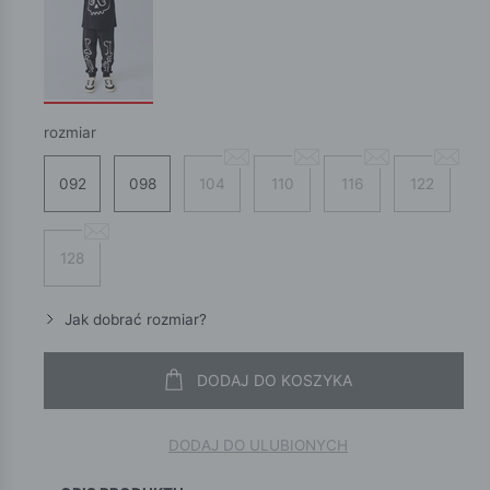
rozmiar
092
098
104
110
116
122
128
Jak dobrać rozmiar?
DODAJ DO KOSZYKA
DODAJ DO ULUBIONYCH