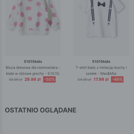
51015kids
51015kids
Bluza dresowa dla niemowlaka -
T-shirt biały z imitacją muchy i
biała w różowe grochy - 5.10.15.
szelek - Max&Mia
29.99 zł
-50%
17.99 zł
-49%
59.99 zł
34.99 zł
OSTATNIO OGLĄDANE