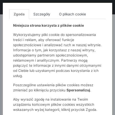
LIKWIDACJA KOLEKCJI!
+ ekstra
-10% z kodem: ALL10
(zakupy
od 120zł) 💣
KUP TERAZ!
Zgoda
Szczegóły
O plikach cookie
MONNARI
QUIOSQUE
FEMESTAGE
Niniejsza strona korzysta z plików cookie
Wykorzystujemy pliki cookie do spersonalizowania
treści i reklam, aby oferować funkcje
społecznościowe i analizować ruch w naszej witrynie.
Informacje o tym, jak korzystasz z naszej witryny,
udostępniamy partnerom społecznościowym,
reklamowym i analitycznym. Partnerzy mogą
połączyć te informacje z innymi danymi otrzymanymi
od Ciebie lub uzyskanymi podczas korzystania z ich
51015kids
Chłopcy 2-7 lat
usług.
Czarne spodnie dresowe dziecięce z nadrukiem kości –
Halloween.
Poszczególne ustawienia plików cookies możesz
zmieniać po kliknięciu przycisku
Spersonalizuj
.
Aby wyrazić zgodę na instalowanie na Twoim
urządzeniu końcowym plików cookies wszystkich
wskazanych wyżej kategorii, kliknij przycisk Zgoda.