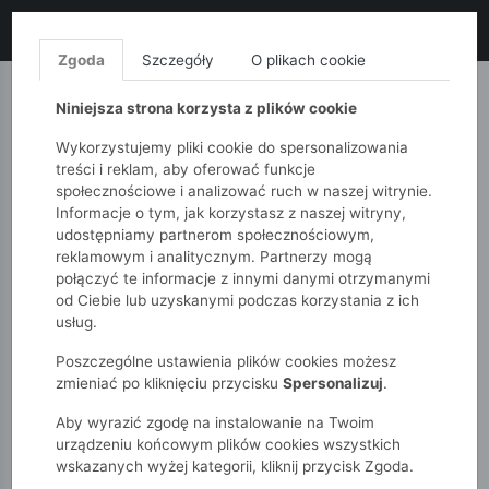
LIKWIDACJA KOLEKCJI!
+ ekstra
-10% z kodem: ALL10
(zakupy
od 120zł) 💣
KUP TERAZ!
Zgoda
Szczegóły
O plikach cookie
MONNARI
QUIOSQUE
FEMESTAGE
Niniejsza strona korzysta z plików cookie
Wykorzystujemy pliki cookie do spersonalizowania
treści i reklam, aby oferować funkcje
społecznościowe i analizować ruch w naszej witrynie.
Informacje o tym, jak korzystasz z naszej witryny,
udostępniamy partnerom społecznościowym,
reklamowym i analitycznym. Partnerzy mogą
połączyć te informacje z innymi danymi otrzymanymi
od Ciebie lub uzyskanymi podczas korzystania z ich
51015kids
Chłopcy 2-7 lat
usług.
Kolorowa czapka z daszkiem
Poszczególne ustawienia plików cookies możesz
zmieniać po kliknięciu przycisku
Spersonalizuj
.
Aby wyrazić zgodę na instalowanie na Twoim
urządzeniu końcowym plików cookies wszystkich
wskazanych wyżej kategorii, kliknij przycisk Zgoda.