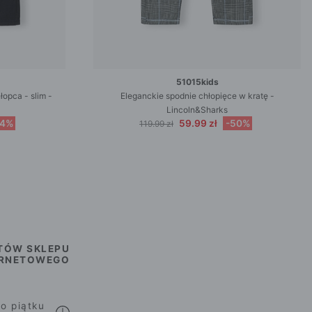
51015kids
opca - slim -
Eleganckie spodnie chłopięce w kratę -
Lincoln&Sharks
44%
59.99 zł
-50%
119.99 zł
TÓW SKLEPU
ERNETOWEGO
o piątku