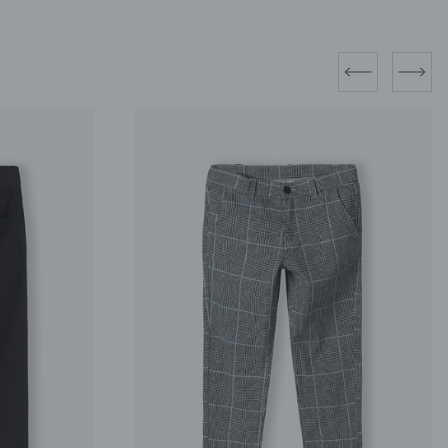
prev
next