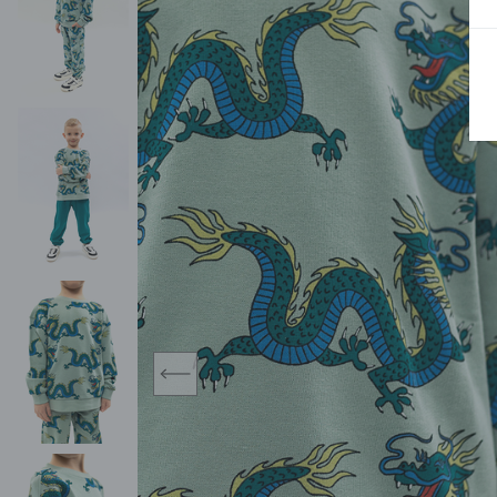
BLUZY
SPODENKI
SWETRY
T-SHIRTY
KOMBINEZONY I
POKAŻ WSZYSTKIE
POK
CZAPKI
KURTKI
SWETRY
SKARPETKI
JEANSY
SZORTY
KOMPLETY
SKARPETY/RAJSTOPY
CZAPKI
KOMPLETY DLA
NIEMOWLAKÓW-
DZIEWCZYNEK
RAMPERSY
prev
POKAŻ WSZYSTKIE