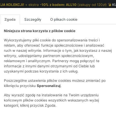
JA KOLEKCJI!
+ ekstra
-10% z kodem: ALL10
(zakupy od 120zł) 💣
K
Zgoda
Szczegóły
O plikach cookie
Niniejsza strona korzysta z plików cookie
NKI 7-12 LAT
CHŁOPCY 2-7 LAT
CHŁOPCY 7-12
Wykorzystujemy pliki cookie do spersonalizowania treści i
reklam, aby oferować funkcje społecznościowe i analizować
ruch w naszej witrynie. Informacje o tym, jak korzystasz z naszej
dresowy
E
IRTY
KOMPLETY
SPODNIE
T-SHIRTY
BEZRĘKAWN
T-SHIRTY
BEZRĘK
witryny, udostępniamy partnerom społecznościowym,
reklamowym i analitycznym. Partnerzy mogą połączyć te
Y I BLUZY Z
GINSY
SZORTY
KOSZULE
LEGGINSY
ZESTAWY
KOSZULE
SPODNI
informacje z innymi danymi otrzymanymi od Ciebie lub
UREM
DNIE
AKCESORIA
BLUZKI
SPODNIE
SZORTY
BLUZY I B
SPODNI
uzyskanymi podczas korzystania z ich usług.
TRY
SOWE
DRESOWE
KAPTUREM
BIELIZNA
BLUZY I BLUZY Z
AKCESORIA
JEANSY
Poszczególne ustawienia plików cookies możesz zmieniać po
ULE I BLUZKI
NSY
KAPTUREM
JEANSY
SWETRY
SKARPETKI I
KOMPL
CZAPKI, 
kliknięciu przycisku
Spersonalizuj
.
RAJSTOPY
KURTKI
KURTKI
DRESOW
KOMINY
KI
SUKIENKI
Aby wyrazić zgodę na instalowanie na Twoim urządzeniu
OZDOBY DO
SKARPET
CZKI
SPÓDNICZKI
końcowym plików cookies wszystkich wskazanych wyżej
WŁOSÓW
RAJSTO
kategorii, kliknij przycisk Zgoda.
KURTKI
POKAŻ WS
CZAPKI I
OZDOBY
AWNIKI
KAPELUSZE
WŁOSÓ
POKAŻ WSZYSTKIE