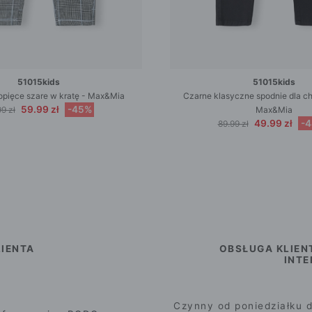
51015kids
51015kids
opięce szare w kratę - Max&Mia
Czarne klasyczne spodnie dla chł
59.99 zł
-45%
9 zł
Max&Mia
49.99 zł
-
89.99 zł
IENTA
OBSŁUGA KLIEN
INT
Czynny od poniedziałku d