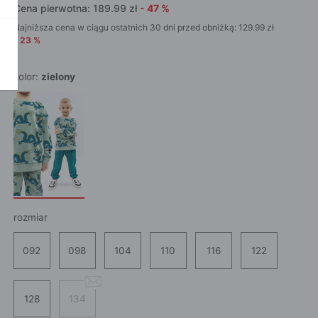
Cena pierwotna:
189.99
zł
-
47
%
POKAŻ WSZ
A
Najniższa cena w ciągu ostatnich 30 dni przed obniżką:
129.99
zł
-
23
%
kolor:
zielony
rozmiar
092
098
104
110
116
122
128
134