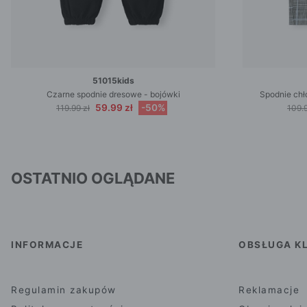
51015kids
Czarne spodnie dresowe - bojówki
Spodnie chł
59.99 zł
-50%
119.99 zł
109.9
OSTATNIO OGLĄDANE
INFORMACJE
OBSŁUGA KL
Regulamin zakupów
Reklamacje