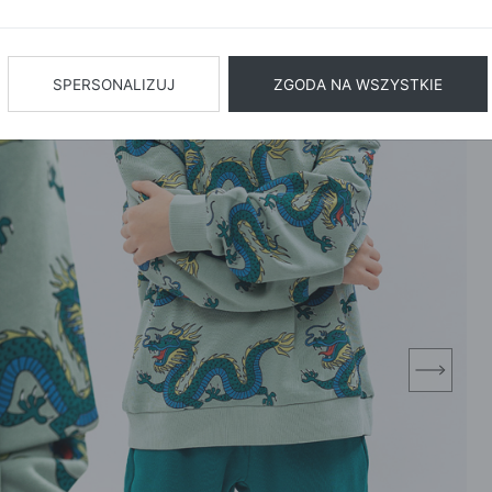
BIŻUTERIA
BIELIZN
AŻ WSZYSTKIE
SPERSONALIZUJ
ZGODA NA WSZYSTKIE
next