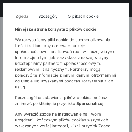
LIKWIDACJA KOLEKCJI!
+ ekstra
-10% z kodem: ALL10
(zakupy
od 120zł) 💣
KUP TERAZ!
Zgoda
Szczegóły
O plikach cookie
MONNARI
QUIOSQUE
FEMESTAGE
Niniejsza strona korzysta z plików cookie
Wykorzystujemy pliki cookie do spersonalizowania
treści i reklam, aby oferować funkcje
społecznościowe i analizować ruch w naszej witrynie.
Informacje o tym, jak korzystasz z naszej witryny,
udostępniamy partnerom społecznościowym,
reklamowym i analitycznym. Partnerzy mogą
połączyć te informacje z innymi danymi otrzymanymi
od Ciebie lub uzyskanymi podczas korzystania z ich
51015kids
Chłopcy 2-7 lat
usług.
Koszulka chłopięca w tygrysy
Poszczególne ustawienia plików cookies możesz
zmieniać po kliknięciu przycisku
Spersonalizuj
.
Aby wyrazić zgodę na instalowanie na Twoim
urządzeniu końcowym plików cookies wszystkich
wskazanych wyżej kategorii, kliknij przycisk Zgoda.