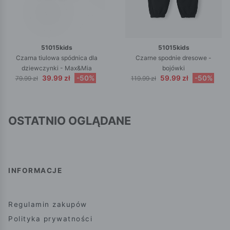
51015kids
51015kids
Czarna tiulowa spódnica dla
Czarne spodnie dresowe -
dziewczynki - Max&Mia
bojówki
39.99 zł
-50%
59.99 zł
-50%
79.99 zł
119.99 zł
OSTATNIO OGLĄDANE
INFORMACJE
Regulamin zakupów
Polityka prywatności