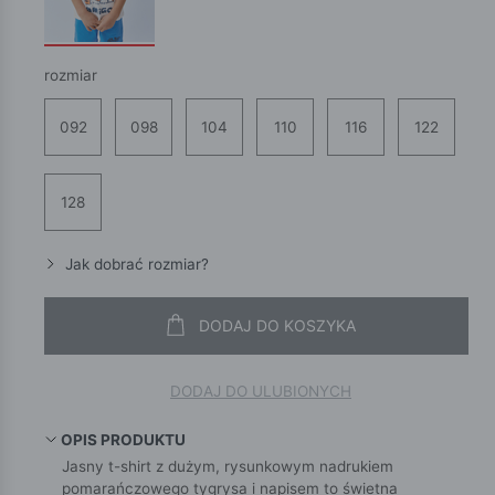
rozmiar
092
098
104
110
116
122
128
Jak dobrać rozmiar?
DODAJ DO KOSZYKA
DODAJ DO ULUBIONYCH
OPIS PRODUKTU
Jasny t-shirt z dużym, rysunkowym nadrukiem
pomarańczowego tygrysa i napisem to świetna