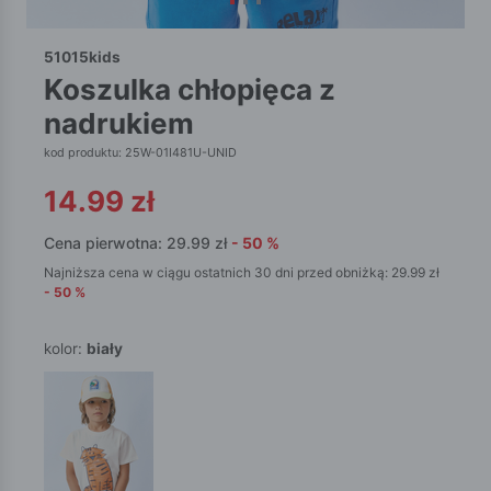
51015kids
koszulka chłopięca z
nadrukiem
kod produktu: 25W-01I481U-UNID
14.99
zł
Cena pierwotna:
29.99
zł
-
50
%
Najniższa cena w ciągu ostatnich 30 dni przed obniżką:
29.99
zł
-
50
%
kolor:
biały