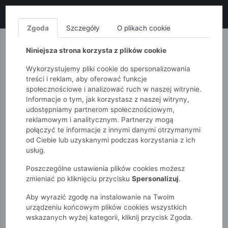
LIKWIDACJA KOLEKCJI!
+ ekstra
-10% z kodem: ALL10
(zakupy
od 120zł) 💣
KUP TERAZ!
Zgoda
Szczegóły
O plikach cookie
MONNARI
QUIOSQUE
FEMESTAGE
Niniejsza strona korzysta z plików cookie
Wykorzystujemy pliki cookie do spersonalizowania
treści i reklam, aby oferować funkcje
społecznościowe i analizować ruch w naszej witrynie.
Informacje o tym, jak korzystasz z naszej witryny,
udostępniamy partnerom społecznościowym,
reklamowym i analitycznym. Partnerzy mogą
połączyć te informacje z innymi danymi otrzymanymi
od Ciebie lub uzyskanymi podczas korzystania z ich
51015kids
Chłopcy 2-7 lat
T-shirty
usług.
Koszulka chłopięca z nadrukiem
Poszczególne ustawienia plików cookies możesz
zmieniać po kliknięciu przycisku
Spersonalizuj
.
Aby wyrazić zgodę na instalowanie na Twoim
urządzeniu końcowym plików cookies wszystkich
wskazanych wyżej kategorii, kliknij przycisk Zgoda.