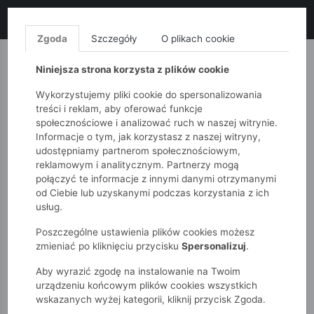
LIKWIDACJA KOLEKCJI!
+ ekstra
-10% z kodem: ALL10
(zakupy
od 120zł) 💣
KUP TERAZ!
Zgoda
Szczegóły
O plikach cookie
MONNARI
QUIOSQUE
FEMESTAGE
Niniejsza strona korzysta z plików cookie
Wykorzystujemy pliki cookie do spersonalizowania
treści i reklam, aby oferować funkcje
społecznościowe i analizować ruch w naszej witrynie.
Informacje o tym, jak korzystasz z naszej witryny,
udostępniamy partnerom społecznościowym,
reklamowym i analitycznym. Partnerzy mogą
połączyć te informacje z innymi danymi otrzymanymi
od Ciebie lub uzyskanymi podczas korzystania z ich
51015kids
Chłopcy 2-7 lat
usług.
Koszulka chłopięca z nadrukiem kraba
Poszczególne ustawienia plików cookies możesz
zmieniać po kliknięciu przycisku
Spersonalizuj
.
Aby wyrazić zgodę na instalowanie na Twoim
urządzeniu końcowym plików cookies wszystkich
wskazanych wyżej kategorii, kliknij przycisk Zgoda.