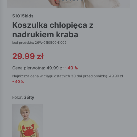
51015kids
koszulka chłopięca z
nadrukiem kraba
kod produktu: 26W-01I0500-K002
29.99
zł
Cena pierwotna:
49.99
zł
-
40
%
Najniższa cena w ciągu ostatnich 30 dni przed obniżką:
49.99
zł
-
40
%
kolor:
żółty