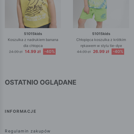
51015kids
51015kids
Koszulka z nadrukiem banana
Chłopięca koszulka z krótkim
dla chłopca
rękawem w stylu tie-dye
14.99 zł
-40%
26.99 zł
-40%
24.99 zł
44.99 zł
OSTATNIO OGLĄDANE
INFORMACJE
Regulamin zakupów