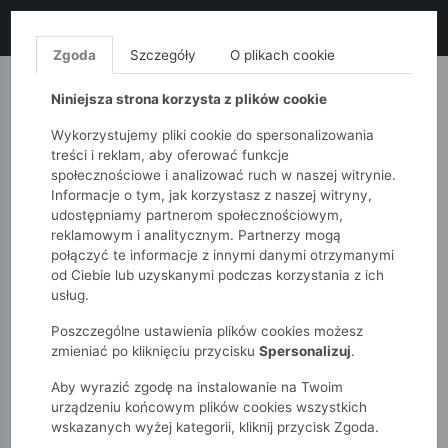
LIKWIDACJA KOLEKCJI!
+ ekstra
-10% z kodem: ALL10
(zakupy
od 120zł) 💣
KUP TERAZ!
Zgoda
Szczegóły
O plikach cookie
MONNARI
QUIOSQUE
FEMESTAGE
Niniejsza strona korzysta z plików cookie
Wykorzystujemy pliki cookie do spersonalizowania
treści i reklam, aby oferować funkcje
społecznościowe i analizować ruch w naszej witrynie.
Informacje o tym, jak korzystasz z naszej witryny,
udostępniamy partnerom społecznościowym,
reklamowym i analitycznym. Partnerzy mogą
połączyć te informacje z innymi danymi otrzymanymi
od Ciebie lub uzyskanymi podczas korzystania z ich
51015kids
Chłopcy 2-7 lat
usług.
Polarowe rękawice zimowe dla dziecka - zielone - 5.10.15.
Poszczególne ustawienia plików cookies możesz
zmieniać po kliknięciu przycisku
Spersonalizuj
.
Aby wyrazić zgodę na instalowanie na Twoim
urządzeniu końcowym plików cookies wszystkich
wskazanych wyżej kategorii, kliknij przycisk Zgoda.