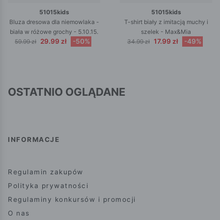
51015kids
51015kids
Bluza dresowa dla niemowlaka -
T-shirt biały z imitacją muchy i
biała w różowe grochy - 5.10.15.
szelek - Max&Mia
29.99 zł
-50%
17.99 zł
-49%
59.99 zł
34.99 zł
OSTATNIO OGLĄDANE
INFORMACJE
Regulamin zakupów
Polityka prywatności
Regulaminy konkursów i promocji
O nas