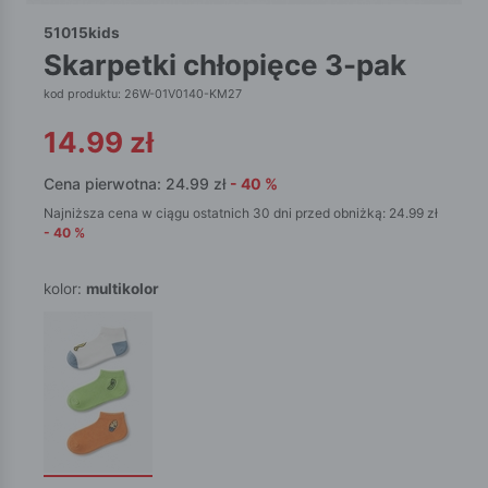
51015kids
skarpetki chłopięce 3-pak
kod produktu: 26W-01V0140-KM27
14.99
zł
Cena pierwotna:
24.99
zł
-
40
%
Najniższa cena w ciągu ostatnich 30 dni przed obniżką:
24.99
zł
-
40
%
kolor:
multikolor