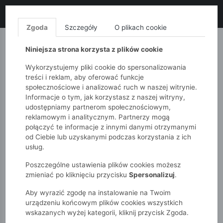
LIKWIDACJA KOLEKCJI!
+ ekstra
-10% z kodem: ALL10
(zakupy
od 120zł) 💣
KUP TERAZ!
Zgoda
Szczegóły
O plikach cookie
MONNARI
QUIOSQUE
FEMESTAGE
Niniejsza strona korzysta z plików cookie
Wykorzystujemy pliki cookie do spersonalizowania
treści i reklam, aby oferować funkcje
społecznościowe i analizować ruch w naszej witrynie.
Informacje o tym, jak korzystasz z naszej witryny,
udostępniamy partnerom społecznościowym,
reklamowym i analitycznym. Partnerzy mogą
połączyć te informacje z innymi danymi otrzymanymi
od Ciebie lub uzyskanymi podczas korzystania z ich
51015kids
Chłopcy 2-7 lat
Skarpetki chłopięce 3-pak
usług.
Poszczególne ustawienia plików cookies możesz
zmieniać po kliknięciu przycisku
Spersonalizuj
.
Aby wyrazić zgodę na instalowanie na Twoim
urządzeniu końcowym plików cookies wszystkich
wskazanych wyżej kategorii, kliknij przycisk Zgoda.