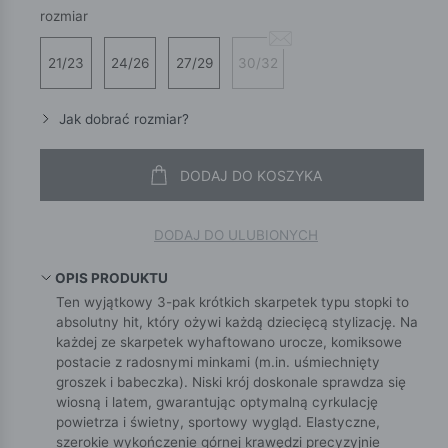
rozmiar
21/23
24/26
27/29
30/32
Jak dobrać rozmiar?
DODAJ DO KOSZYKA
DODAJ DO ULUBIONYCH
OPIS PRODUKTU
Ten wyjątkowy 3-pak krótkich skarpetek typu stopki to
absolutny hit, który ożywi każdą dziecięcą stylizację. Na
każdej ze skarpetek wyhaftowano urocze, komiksowe
postacie z radosnymi minkami (m.in. uśmiechnięty
groszek i babeczka). Niski krój doskonale sprawdza się
wiosną i latem, gwarantując optymalną cyrkulację
powietrza i świetny, sportowy wygląd. Elastyczne,
szerokie wykończenie górnej krawędzi precyzyjnie