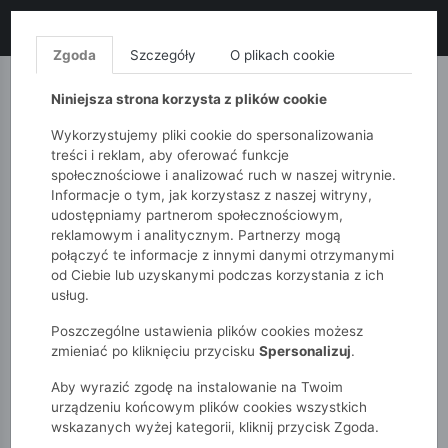
LIKWIDACJA KOLEKCJI!
+ ekstra
-10% z kodem: ALL10
(zakupy
od 120zł) 💣
KUP TERAZ!
Zgoda
Szczegóły
O plikach cookie
MONNARI
QUIOSQUE
FEMESTAGE
Niniejsza strona korzysta z plików cookie
Wykorzystujemy pliki cookie do spersonalizowania
treści i reklam, aby oferować funkcje
społecznościowe i analizować ruch w naszej witrynie.
Informacje o tym, jak korzystasz z naszej witryny,
udostępniamy partnerom społecznościowym,
reklamowym i analitycznym. Partnerzy mogą
połączyć te informacje z innymi danymi otrzymanymi
od Ciebie lub uzyskanymi podczas korzystania z ich
51015kids
Chłopcy 2-7 lat
usług.
Słomkowy kapelusz z uszkami dla małego chłopca
Poszczególne ustawienia plików cookies możesz
zmieniać po kliknięciu przycisku
Spersonalizuj
.
Aby wyrazić zgodę na instalowanie na Twoim
urządzeniu końcowym plików cookies wszystkich
wskazanych wyżej kategorii, kliknij przycisk Zgoda.